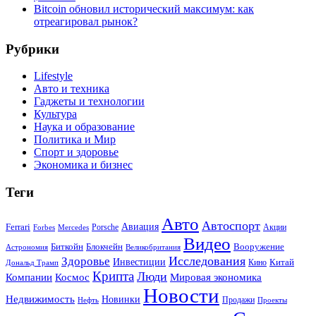
Bitcoin обновил исторический максимум: как
отреагировал рынок?
Рубрики
Lifestyle
Авто и техника
Гаджеты и технологии
Культура
Наука и образование
Политика и Мир
Спорт и здоровье
Экономика и бизнес
Теги
Авто
Автоспорт
Ferrari
Авиация
Forbes
Porsche
Акции
Mercedes
Видео
Блокчейн
Биткойн
Вооружение
Астрономия
Великобритания
Исследования
Здоровье
Инвестиции
Китай
Кино
Дональд Трамп
Крипта
Люди
Мировая экономика
Компании
Космос
Новости
Недвижимость
Новинки
Продажи
Нефть
Проекты