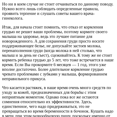
Но ни в коем случае не стоит отчаиваться по данному поводу.
Нужно всего лишь соблюдать определенные правила,
проявить терпение и слушать советы вашего врача-
гинеколога.
Итак, для начала стоит помнить, что отказ от кормления
грудью не решит ваши проблемы, поэтому кормите своего
малыша на здоровье, ведь это лучшее питание для
новорожденного. А для сохранения груди просто носите
поддерживающее белье, не допускайте застоев молока,
перенаполнения груди (когда молока в ней столько, что
малыш и за день не съест), сцеживайтесь. К тому же не стоит
кормить ребенка грудью до 5 лет, что тоже встречается в наше
время. Если Вы прокормите 6 месяцев — 1 год, этого уже
вполне достаточно. Более длительное кормление грудью
чревато проблемами с зубками у малыша, формированием
неправильного прикуса.
Что касается растяжек, в наше время очень много средств по
уходу за кожей, предназначенных для борьбы с этим
неприятным моментом. Однако пока все же остаются
сомнения относительно их эффективности. Здесь,
единственное, чего надо придерживаться, это не
превращаться во время беременности в бочонок. Кушать надо
в меру, при этом разнообразную пищу, поскольку именно от