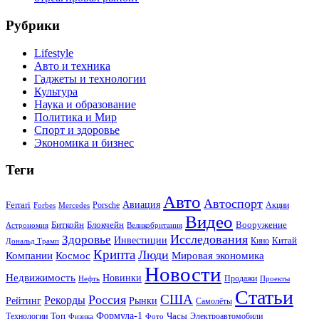
Рубрики
Lifestyle
Авто и техника
Гаджеты и технологии
Культура
Наука и образование
Политика и Мир
Спорт и здоровье
Экономика и бизнес
Теги
Авто
Автоспорт
Ferrari
Авиация
Forbes
Porsche
Акции
Mercedes
Видео
Блокчейн
Биткойн
Вооружение
Астрономия
Великобритания
Исследования
Здоровье
Инвестиции
Китай
Кино
Дональд Трамп
Крипта
Люди
Мировая экономика
Компании
Космос
Новости
Недвижимость
Новинки
Продажи
Нефть
Проекты
Статьи
США
Россия
Рекорды
Рынки
Рейтинг
Самолёты
Формула-1
Топ
Технологии
Часы
Электроавтомобили
Физика
Фото