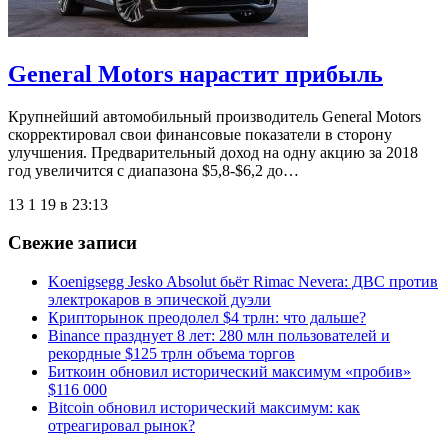
General Motors нарастит прибыль
Крупнейший автомобильный производитель General Motors
скорректировал свои финансовые показатели в сторону
улучшения. Предварительный доход на одну акцию за 2018
год увеличится с диапазона $5,8-$6,2 до…
13 1 19 в 23:13
Свежие записи
Koenigsegg Jesko Absolut бьёт Rimac Nevera: ДВС против
электрокаров в эпической дуэли
Крипторынок преодолел $4 трлн: что дальше?
Binance празднует 8 лет: 280 млн пользователей и
рекордные $125 трлн объема торгов
Биткоин обновил исторический максимум «пробив»
$116 000
Bitcoin обновил исторический максимум: как
отреагировал рынок?