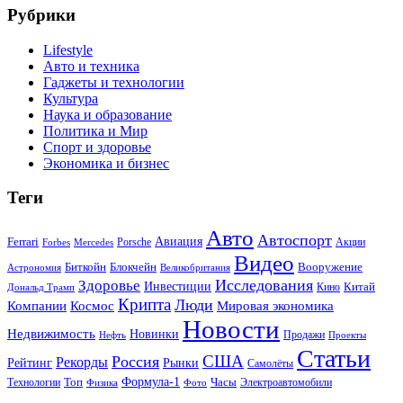
Рубрики
Lifestyle
Авто и техника
Гаджеты и технологии
Культура
Наука и образование
Политика и Мир
Спорт и здоровье
Экономика и бизнес
Теги
Авто
Автоспорт
Ferrari
Авиация
Forbes
Porsche
Акции
Mercedes
Видео
Блокчейн
Биткойн
Вооружение
Астрономия
Великобритания
Исследования
Здоровье
Инвестиции
Китай
Кино
Дональд Трамп
Крипта
Люди
Мировая экономика
Компании
Космос
Новости
Недвижимость
Новинки
Продажи
Нефть
Проекты
Статьи
США
Россия
Рекорды
Рынки
Рейтинг
Самолёты
Формула-1
Топ
Технологии
Часы
Электроавтомобили
Физика
Фото