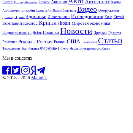
Авто
Автоспорт
Ferrari
Авиация
Forbes
Porsche
Акции
Mercedes
Видео
Блокчейн
Биткойн
Вооружение
Астрономия
Великобритания
Исследования
Здоровье
Инвестиции
Китай
Кино
Дональд Трамп
Крипта
Люди
Мировая экономика
Компании
Космос
Новости
Недвижимость
Новинки
Продажи
Нефть
Проекты
Статьи
США
Россия
Рекорды
Рынки
Рейтинг
Самолёты
Формула-1
Топ
Технологии
Часы
Электроавтомобили
Физика
Фото
Мы в соцсетях
© 2018 - 2026
Manulik