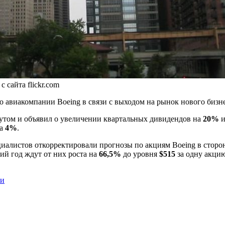
 сайта flickr.com
о авиакомпании Boeing в связи с выходом на рынок нового бизн
нутом и объявил о увеличении квартальных дивидендов на
20%
и
на
4%
.
алистов откорректировали прогнозы по акциям Boeing в сторон
й год ждут от них роста на
66,5%
до уровня
$515
за одну акци
ги