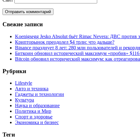
Свежие записи
Koenigsegg Jesko Absolut бьёт Rimac Nevera: ДВС против 
Крипторынок преодолел $4 трлн: что дальше?
Binance празднует 8 лет: 280 млн пользователей и рекорд
Биткоин обновил исторический максимум «пробив» $116
Bitcoin обновил исторический максимум: как отреагиров
Рубрики
Lifestyle
Авто и техника
Гаджеты и технологии
Культура
Наука и образование
Политика и Мир
Спорт и здоровье
Экономика и бизнес
Теги