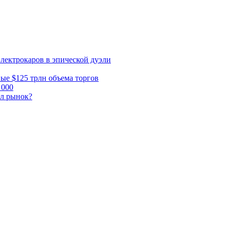
электрокаров в эпической дуэли
ные $125 трлн объема торгов
 000
ал рынок?