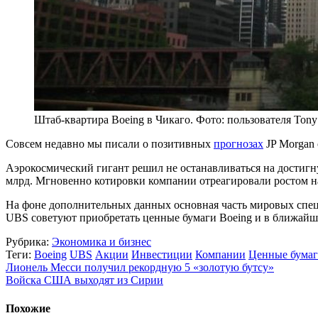
Штаб-квартира Boeing в Чикаго. Фото: пользователя Tony с
Совсем недавно мы писали о позитивных
прогнозах
JP Morgan 
Аэрокосмический гигант решил не останавливаться на достиг
млрд. Мгновенно котировки компании отреагировали ростом 
На фоне дополнительных данных основная часть мировых специ
UBS советуют приобретать ценные бумаги Boeing и в ближайши
Рубрика:
Экономика и бизнес
Теги:
Boeing
UBS
Акции
Инвестиции
Компании
Ценные бума
Лионель Месси получил рекордную 5 «золотую бутсу»
Войска США выходят из Сирии
Похожие