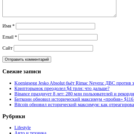
Имя
*
Email
*
Сайт
Свежие записи
Koenigsegg Jesko Absolut бьёт Rimac Nevera: ДВС против 
Крипторынок преодолел $4 трлн: что дальше?
Binance празднует 8 лет: 280 млн пользователей и рекорд
Биткоин обновил исторический максимум «пробив» $116
Bitcoin обновил исторический максимум: как отреагиров
Рубрики
Lifestyle
Авто и техника