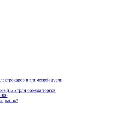
электрокаров в эпической дуэли
ные $125 трлн объема торгов
 000
ал рынок?