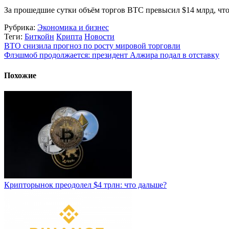
За прошедшие сутки объём торгов BTC превысил $14 млрд, что 
Рубрика:
Экономика и бизнес
Теги:
Биткойн
Крипта
Новости
ВТО снизила прогноз по росту мировой торговли
Флэшмоб продолжается: президент Алжира подал в отставку
Похожие
Крипторынок преодолел $4 трлн: что дальше?