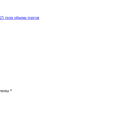
125 трлн объема торгов
ечены
*