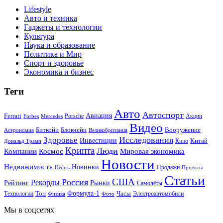
Lifestyle
Авто и техника
Гаджеты и технологии
Культура
Наука и образование
Политика и Мир
Спорт и здоровье
Экономика и бизнес
Теги
Авто
Автоспорт
Ferrari
Авиация
Forbes
Porsche
Акции
Mercedes
Видео
Блокчейн
Биткойн
Вооружение
Астрономия
Великобритания
Исследования
Здоровье
Инвестиции
Китай
Кино
Дональд Трамп
Крипта
Люди
Мировая экономика
Компании
Космос
Новости
Недвижимость
Новинки
Продажи
Нефть
Проекты
Статьи
США
Россия
Рекорды
Рынки
Рейтинг
Самолёты
Формула-1
Топ
Технологии
Часы
Электроавтомобили
Физика
Фото
Мы в соцсетях