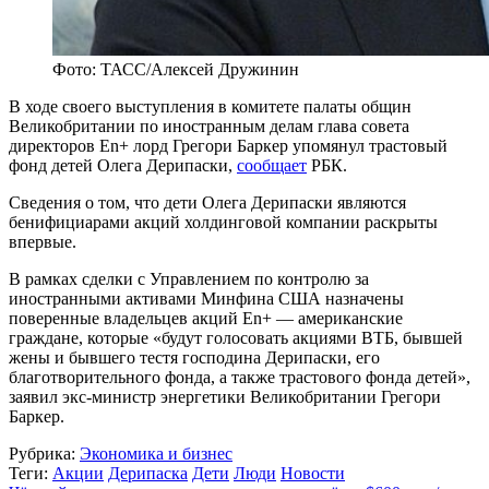
Фото: ТАСС/Алексей Дружинин
В ходе своего выступления в комитете палаты общин
Великобритании по иностранным делам глава совета
директоров En+ лорд Грегори Баркер упомянул трастовый
фонд детей Олега Дерипаски,
сообщает
РБК.
Сведения о том, что дети Олега Дерипаски являются
бенифициарами акций холдинговой компании раскрыты
впервые.
В рамках сделки с Управлением по контролю за
иностранными активами Минфина США назначены
поверенные владельцев акций En+ — американские
граждане, которые «будут голосовать акциями ВТБ, бывшей
жены и бывшего тестя господина Дерипаски, его
благотворительного фонда, а также трастового фонда детей»,
заявил экс-министр энергетики Великобритании Грегори
Баркер.
Рубрика:
Экономика и бизнес
Теги:
Акции
Дерипаска
Дети
Люди
Новости