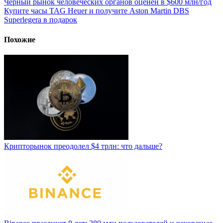
Чёрный рынок человеческих органов оценён в $600 млн/год
Купите часы TAG Heuer и получите Aston Martin DBS
Superlegera в подарок
Похожие
Крипторынок преодолел $4 трлн: что дальше?