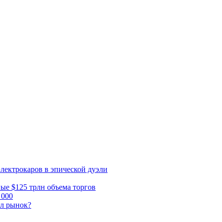
электрокаров в эпической дуэли
ные $125 трлн объема торгов
 000
ал рынок?