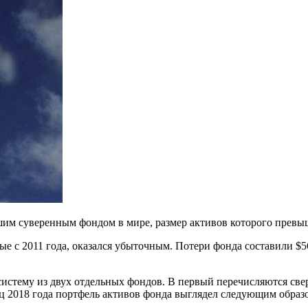
шим суверенным фондом в мире, размер активов которого превыш
ые с 2011 года, оказался убыточным. Потери фонда составили $
й систему из двух отдельных фондов. В первый перечисляются с
ец 2018 года портфель активов фонда выглядел следующим образ