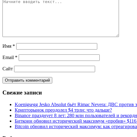
Имя
*
Email
*
Сайт
Свежие записи
Koenigsegg Jesko Absolut бьёт Rimac Nevera: ДВС против 
Крипторынок преодолел $4 трлн: что дальше?
Binance празднует 8 лет: 280 млн пользователей и рекорд
Биткоин обновил исторический максимум «пробив» $116
Bitcoin обновил исторический максимум: как отреагиров