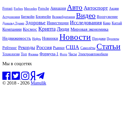
Авто
Автоспорт
Ferrari
Авиация
Forbes
Porsche
Акции
Mercedes
Видео
Блокчейн
Биткойн
Вооружение
Астрономия
Великобритания
Исследования
Здоровье
Инвестиции
Китай
Кино
Дональд Трамп
Крипта
Люди
Мировая экономика
Компании
Космос
Новости
Недвижимость
Новинки
Продажи
Нефть
Проекты
Статьи
США
Россия
Рекорды
Рынки
Рейтинг
Самолёты
Формула-1
Топ
Технологии
Часы
Электроавтомобили
Физика
Фото
Мы в соцсетях
© 2018 - 2026
Manulik