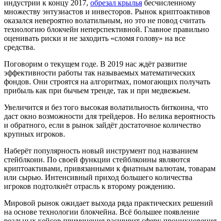
индустрии к концу 2017,
обрезал крылья
бесчисленному
множеству энтузиастов и инвесторов. Рынок криптоактивов
оказался невероятно волатильным, но это не повод считать
технологию блокчейн неперспективной. Главное правильно
оценивать риски и не заходить «сломя голову» на все
средства.
Поговорим о текущем годе. В 2019 нас ждёт развитие
эффективности работы так называемых математических
фондов. Они строятся на алгоритмах, помогающих получать
прибыль как при бычьем тренде, так и при медвежьем.
Увеличится и без того высокая волатильность биткоина, что
даст окно возможности для трейдеров. Но велика вероятность
и обратного, если в рынок зайдёт достаточное количество
крупных игроков.
Наберёт популярность новый инструмент под названием
стейблкоин. По своей функции стейблкоины являются
криптоактивами, привязанными к фиатным валютам, товарам
или сырью. Интенсивный приход большего количества
игроков подтолкнёт отрасль к второму рождению.
Мировой рынок ожидает выхода ряда практических решений
на основе технологии блокчейна. Всё большее появление
реальных кейсов применения расширит сферу проникновения