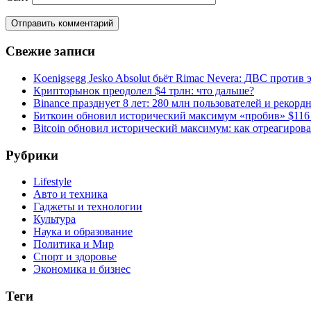
Свежие записи
Koenigsegg Jesko Absolut бьёт Rimac Nevera: ДВС против 
Крипторынок преодолел $4 трлн: что дальше?
Binance празднует 8 лет: 280 млн пользователей и рекорд
Биткоин обновил исторический максимум «пробив» $116
Bitcoin обновил исторический максимум: как отреагиров
Рубрики
Lifestyle
Авто и техника
Гаджеты и технологии
Культура
Наука и образование
Политика и Мир
Спорт и здоровье
Экономика и бизнес
Теги