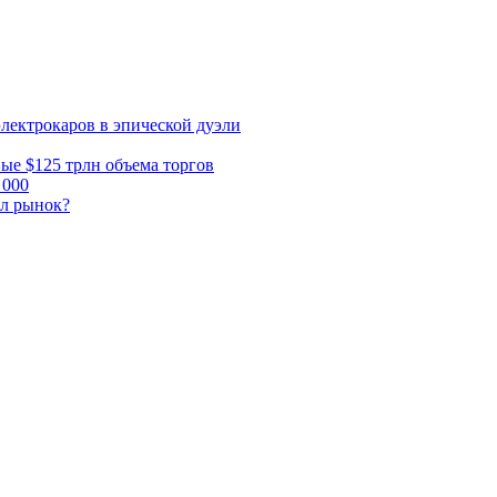
электрокаров в эпической дуэли
ные $125 трлн объема торгов
 000
ал рынок?