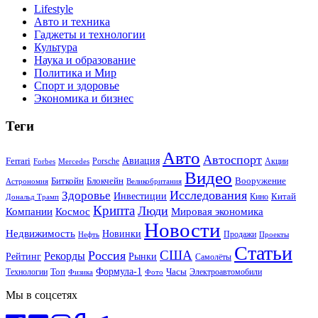
Lifestyle
Авто и техника
Гаджеты и технологии
Культура
Наука и образование
Политика и Мир
Спорт и здоровье
Экономика и бизнес
Теги
Авто
Автоспорт
Ferrari
Авиация
Forbes
Porsche
Акции
Mercedes
Видео
Блокчейн
Биткойн
Вооружение
Астрономия
Великобритания
Исследования
Здоровье
Инвестиции
Китай
Кино
Дональд Трамп
Крипта
Люди
Мировая экономика
Компании
Космос
Новости
Недвижимость
Новинки
Продажи
Нефть
Проекты
Статьи
США
Россия
Рекорды
Рынки
Рейтинг
Самолёты
Формула-1
Топ
Технологии
Часы
Электроавтомобили
Физика
Фото
Мы в соцсетях