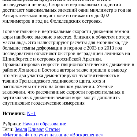
исследуемый период. Скорости вертикальных поднятий
достигают максимальных значений один миллиметр в год на
Антарктическом полуострове и снижаются до 0,02
миллиметров в год на Фолклендских островах.
Горизонтальные и вертикальные скорости движения земной
коры наиболее высокие в местах, близких к областям потери
массы льда. Это иллюстрируют расчеты для Норильска, где
большие темпы деформации в период с 2003 по 2013 год
исследователи объясняют быстрой деградацией ледников на
Шпицбергене и островах российской Арктики.
Проанализировав скорости гляциоизостатических движений в
районе Лондона и Бостона авторы также пришли к выводу,
что эти два участка демонстрируют чувствительность к
таянию Гренландского ледникового щита, хотя и
расположены от него на большом удалении. Ученые
заключили, что рассчитанные скорости горизонтальных и
вертикальных движений земной коры могут дополнить
спутниковые геодезические измерения.
Источник:
N+1
Рубрика:
Наука и образование
Теги:
Земля
Климат
Статьи
«Матрица 4» получит название «Воскрешение»