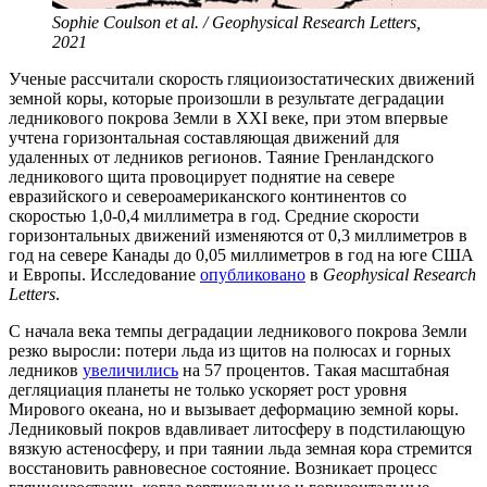
Sophie Coulson et al. / Geophysical Research Letters,
2021
Ученые рассчитали скорость гляциоизостатических движений
земной коры, которые произошли в результате деградации
ледникового покрова Земли в XXI веке, при этом впервые
учтена горизонтальная составляющая движений для
удаленных от ледников регионов. Таяние Гренландского
ледникового щита провоцирует поднятие на севере
евразийского и североамериканского континентов со
скоростью 1,0-0,4 миллиметра в год. Средние скорости
горизонтальных движений изменяются от 0,3 миллиметров в
год на севере Канады до 0,05 миллиметров в год на юге США
и Европы. Исследование
опубликовано
в
Geophysical Research
Letters
.
С начала века темпы деградации ледникового покрова Земли
резко выросли: потери льда из щитов на полюсах и горных
ледников
увеличились
на 57 процентов. Такая масштабная
дегляциация планеты не только ускоряет рост уровня
Мирового океана, но и вызывает деформацию земной коры.
Ледниковый покров вдавливает литосферу в подстилающую
вязкую астеносферу, и при таянии льда земная кора стремится
восстановить равновесное состояние. Возникает процесс