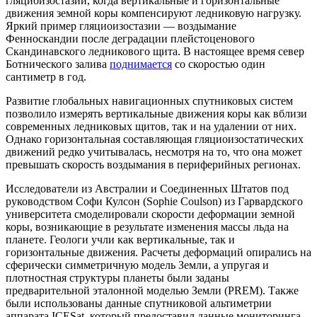
гляциоизостазии, когда вертикальные и горизонтальные
движения земной коры компенсируют ледниковую нагрузку.
Яркий пример гляциоизостазии — воздымание
Фенноскандии после деградации плейстоценового
Скандинавского ледникового щита. В настоящее время север
Ботнического залива
поднимается
со скоростью один
сантиметр в год.
Развитие глобальных навигационных спутниковых систем
позволило измерять вертикальные движения коры как вблизи
современных ледниковых щитов, так и на удалении от них.
Однако горизонтальная составляющая гляциоизостатических
движений редко учитывалась, несмотря на то, что она может
превышать скорость воздымания в периферийных регионах.
Исследователи из Австралии и Соединенных Штатов под
руководством Софи Кулсон (Sophie Coulson) из Гарвардского
университета смоделировали скорости деформации земной
коры, возникающие в результате изменения массы льда на
планете. Геологи учли как вертикальные, так и
горизонтальные движения. Расчеты деформаций опирались на
сферически симметричную модель Земли, а упругая и
плотностная структуры планеты были заданы
предварительной эталонной моделью Земли (PREM). Также
были использованы данные спутниковой альтиметрии
аппарата ICESat, который предоставил данные мониторинга