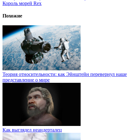
Король морей Rex
Похожие
Теория относительности: как Эйнштейн перевернул наше
представление о мире
Как выглядел неандерталец