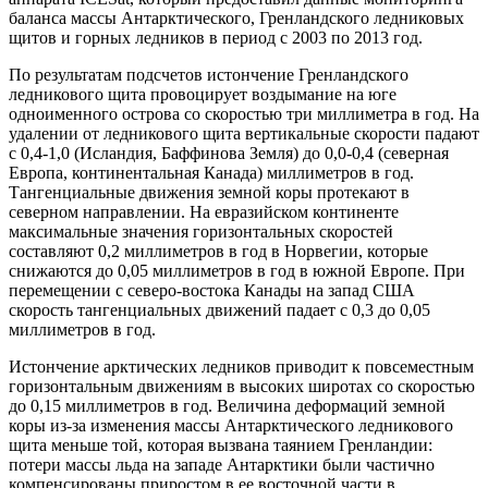
баланса массы Антарктического, Гренландского ледниковых
щитов и горных ледников в период с 2003 по 2013 год.
По результатам подсчетов истончение Гренландского
ледникового щита провоцирует воздымание на юге
одноименного острова со скоростью три миллиметра в год. На
удалении от ледникового щита вертикальные скорости падают
с 0,4-1,0 (Исландия, Баффинова Земля) до 0,0-0,4 (северная
Европа, континентальная Канада) миллиметров в год.
Тангенциальные движения земной коры протекают в
северном направлении. На евразийском континенте
максимальные значения горизонтальных скоростей
составляют 0,2 миллиметров в год в Норвегии, которые
снижаются до 0,05 миллиметров в год в южной Европе. При
перемещении с северо-востока Канады на запад США
скорость тангенциальных движений падает с 0,3 до 0,05
миллиметров в год.
Истончение арктических ледников приводит к повсеместным
горизонтальным движениям в высоких широтах со скоростью
до 0,15 миллиметров в год. Величина деформаций земной
коры из-за изменения массы Антарктического ледникового
щита меньше той, которая вызвана таянием Гренландии:
потери массы льда на западе Антарктики были частично
компенсированы приростом в ее восточной части в