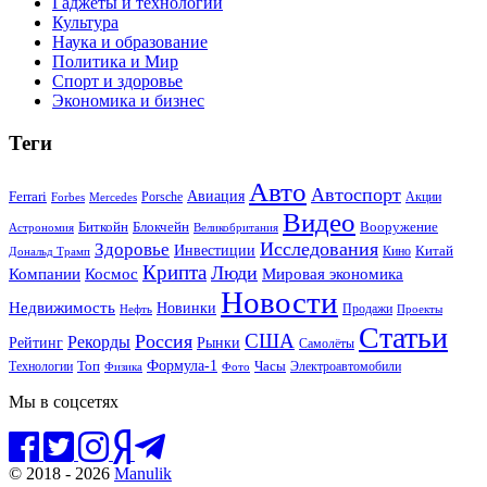
Гаджеты и технологии
Культура
Наука и образование
Политика и Мир
Спорт и здоровье
Экономика и бизнес
Теги
Авто
Автоспорт
Ferrari
Авиация
Forbes
Porsche
Акции
Mercedes
Видео
Блокчейн
Биткойн
Вооружение
Астрономия
Великобритания
Исследования
Здоровье
Инвестиции
Китай
Кино
Дональд Трамп
Крипта
Люди
Мировая экономика
Компании
Космос
Новости
Недвижимость
Новинки
Продажи
Нефть
Проекты
Статьи
США
Россия
Рекорды
Рынки
Рейтинг
Самолёты
Формула-1
Топ
Технологии
Часы
Электроавтомобили
Физика
Фото
Мы в соцсетях
© 2018 - 2026
Manulik