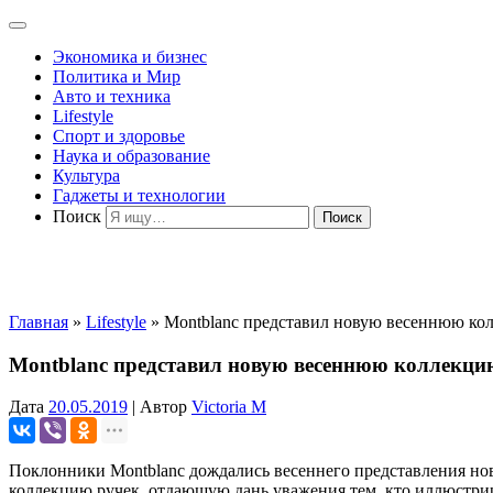
Экономика и бизнес
Политика и Мир
Авто и техника
Lifestyle
Спорт и здоровье
Наука и образование
Культура
Гаджеты и технологии
Поиск
Главная
»
Lifestyle
»
Montblanc представил новую весеннюю ко
Montblanc представил новую весеннюю коллекци
Дата
20.05.2019
|
Автор
Victoria M
Поклонники Montblanc дождались весеннего представления нов
коллекцию ручек, отдающую дань уважения тем, кто иллюстрир