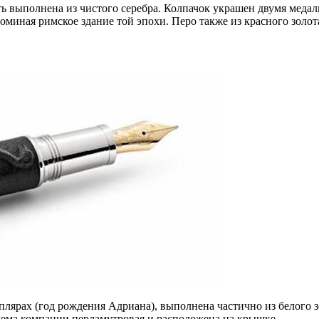
ь выполнена из чистого серебра. Колпачок украшен двумя медаль
поминая римское здание той эпохи. Перо также из красного золо
плярах (год рождения Адриана), выполнена частично из белого зол
ма компании перламутровая и расположена на крышке.