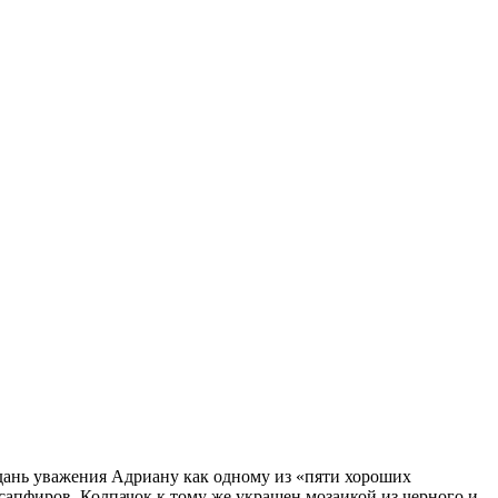
 дань уважения Адриану как одному из «пяти хороших
сапфиров. Колпачок к тому же украшен мозаикой из черного и