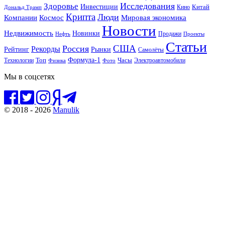
Исследования
Здоровье
Инвестиции
Китай
Кино
Дональд Трамп
Крипта
Люди
Мировая экономика
Компании
Космос
Новости
Недвижимость
Новинки
Продажи
Нефть
Проекты
Статьи
США
Россия
Рекорды
Рынки
Рейтинг
Самолёты
Формула-1
Топ
Технологии
Часы
Электроавтомобили
Физика
Фото
Мы в соцсетях
© 2018 - 2026
Manulik