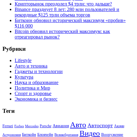
Крипторынок преодолел $4 трлн: что дальше?
Binance празднует 8 лет: 280 млн пользователей и
рекордные $125 трлн объема торгов
Биткоин обновил исторический максимум «пробив»
$116 000
Bitcoin обновил исторический максимум: как
отреагировал рынок?
Рубрики
Lifestyle
Авто и техника
Гаджеты и технологии
Культура
Наука и образование
Политика и Мир
Спорт и здоровье
Экономика и бизнес
Теги
Авто
Автоспорт
Ferrari
Авиация
Forbes
Porsche
Акции
Mercedes
Видео
Блокчейн
Биткойн
Вооружение
Астрономия
Великобритания