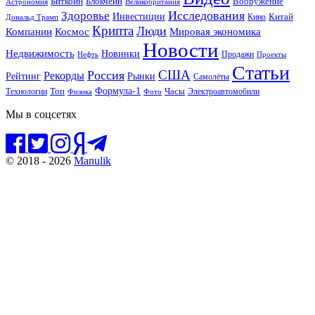
Блокчейн
Биткойн
Вооружение
Астрономия
Великобритания
Исследования
Здоровье
Инвестиции
Китай
Кино
Дональд Трамп
Крипта
Люди
Мировая экономика
Компании
Космос
Новости
Недвижимость
Новинки
Продажи
Нефть
Проекты
Статьи
США
Россия
Рекорды
Рынки
Рейтинг
Самолёты
Формула-1
Топ
Технологии
Часы
Электроавтомобили
Физика
Фото
Мы в соцсетях
© 2018 - 2026
Manulik