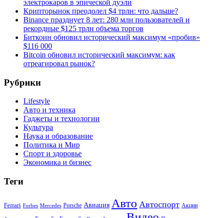
электрокаров в эпической дуэли
Крипторынок преодолел $4 трлн: что дальше?
Binance празднует 8 лет: 280 млн пользователей и
рекордные $125 трлн объема торгов
Биткоин обновил исторический максимум «пробив»
$116 000
Bitcoin обновил исторический максимум: как
отреагировал рынок?
Рубрики
Lifestyle
Авто и техника
Гаджеты и технологии
Культура
Наука и образование
Политика и Мир
Спорт и здоровье
Экономика и бизнес
Теги
Авто
Автоспорт
Ferrari
Авиация
Forbes
Porsche
Акции
Mercedes
Видео