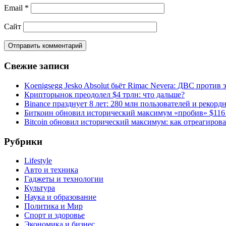
Email
*
Сайт
Свежие записи
Koenigsegg Jesko Absolut бьёт Rimac Nevera: ДВС против 
Крипторынок преодолел $4 трлн: что дальше?
Binance празднует 8 лет: 280 млн пользователей и рекорд
Биткоин обновил исторический максимум «пробив» $116
Bitcoin обновил исторический максимум: как отреагиров
Рубрики
Lifestyle
Авто и техника
Гаджеты и технологии
Культура
Наука и образование
Политика и Мир
Спорт и здоровье
Экономика и бизнес