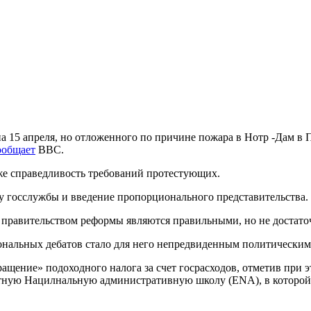
на 15 апреля, но отложенного по причине пожара в Нотр -Дам 
ообщает
BBC.
же справедливость требований протестующих.
у госслужбы и введение пропорционального представительства.
е правительством реформы являются правильными, но не достат
иональных дебатов стало для него непредвиденным политически
ращение» подоходного налога за счет госрасходов, отметив при 
тную Нацилнальную административную школу (ENA), в которой н