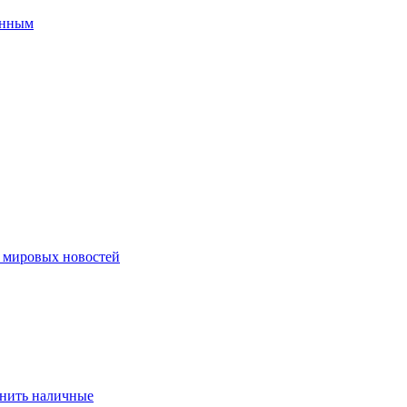
енным
ю мировых новостей
eнить нaличныe