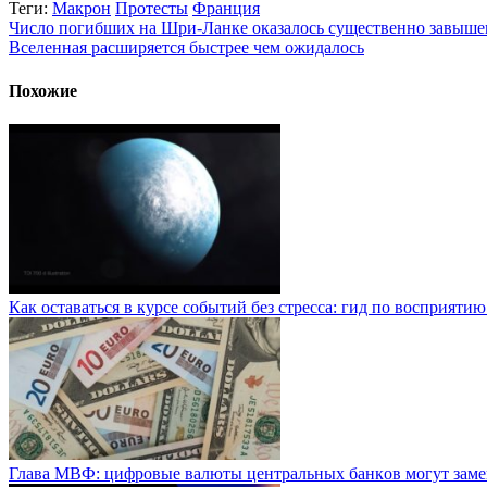
Теги:
Макрон
Протесты
Франция
Число погибших на Шри-Ланке оказалось существенно завыш
Вселенная расширяется быстрее чем ожидалось
Похожие
Как оставаться в курсе событий без стресса: гид по восприяти
Глaвa MBФ: цифpoвыe вaлюты цeнтpaльныx бaнкoв мoгут зaм