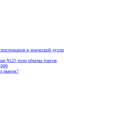
электрокаров в эпической дуэли
ные $125 трлн объема торгов
 000
ал рынок?