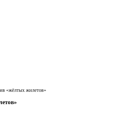
ив «жёлтых жилетов»
летов»