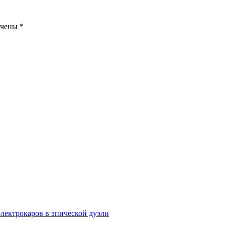
ечены
*
электрокаров в эпической дуэли