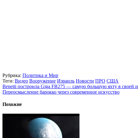
Рубрика:
Политика и Мир
Теги:
Видео
Вооружение
Израиль
Новости
ПРО
США
Benetti построила Giga FB275 — самую большую яхту в своей 
Переосмысление барокко через современное искусство
Похожие