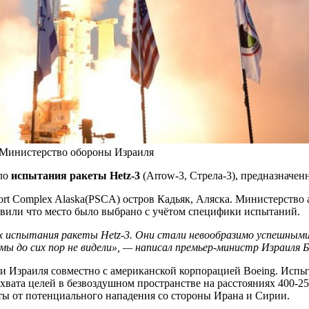
: Министерство обороны Израиля
ело
испытания ракеты Hetz-3
(Arrow-3, Стрела-3), предназначен
port Complex Alaska(PSCA) остров Кадьяк, Аляска. Министерст
вили что место было выбрано с учётом специфики испытаний.
ых испытания ракеты Hetz-3. Они стали невообразимо успешными
 до сих пор не видели», — написал премьер-министр Израиля Би
Израиля совместно с американской корпорацией Boeing. Испыта
вата целей в безвоздушном пространстве на расстояниях 400-250
ты от потенциального нападения со стороны Ирана и Сирии.