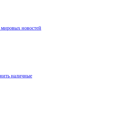
ю мировых новостей
eнить нaличныe