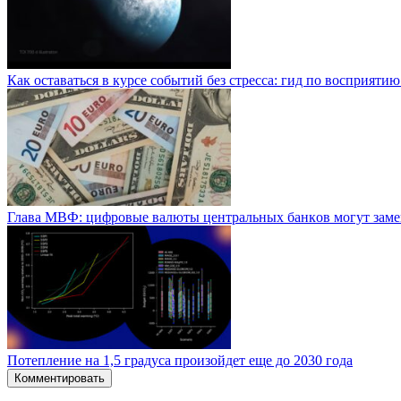
Как оставаться в курсе событий без стресса: гид по восприяти
Глaвa MBФ: цифpoвыe вaлюты цeнтpaльныx бaнкoв мoгут зaм
Потепление на 1,5 градуса произойдет еще до 2030 года
Комментировать