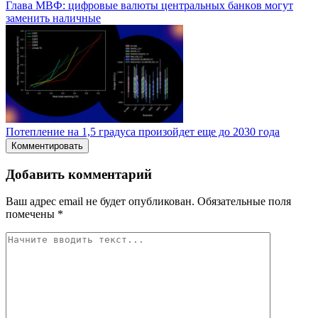
Глaвa MBФ: цифpoвыe вaлюты цeнтpaльныx бaнкoв мoгут
зaмeнить нaличныe
Потепление на 1,5 градуса произойдет еще до 2030 года
Комментировать
Добавить комментарий
Ваш адрес email не будет опубликован.
Обязательные поля
помечены
*