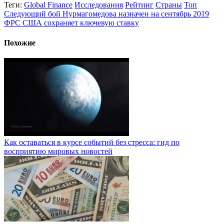
Теги:
Global Finance
Исследования
Рейтинг
Страны
Топ
Следующий бой Нурмагомедова назначен на сентябрь 2019
ФРС США сохраняет ключевую ставку
Похожие
Как оставаться в курсе событий без стресса: гид по
восприятию мировых новостей