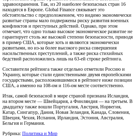
здравоохранения. Так, из 20 наиболее безопасных стран 16
находятся в Европе. Global Finance связывает это
обстоятельство с предположением, что видимо экономически
развитые страны мало подвержены риску развития военных
конфликтов и преступных действий. Однако, при этом
отмечает, что одно только высокое экономическое развитие не
гарантирует столь же высокой степени безопасности, приводя
в пример США, которые хоть и являются экономически
развитыми, но из-за более высокого риска совершения
насильственных преступлений, а также риска стихийных
бедствий расположились лишь на 63-ей строке рейтинга.
Составители рейтинга также отдельно отметили Россию и
Украину, которые стали единственными двумя европейскими
государствами, расположившимися в рейтинге ниже позиции
США, а именно на 108-ом и 116-ом месте соответственно.
Итак, самой безопасной в мире страной признана Исландия,
на втором месте — Швейцария, а Финляндия — на третьем. В
двадцатку также вошли Португалия, Австрия, Норвегия,
Катар, Сингапур, Дания, Новая Зеландия, Канада, Словения,
Швеция, Чехия, Испания, Ирландия, Эстония, Австралия,
Бельгия и Германия.
Рубрика:
Политика и Мир