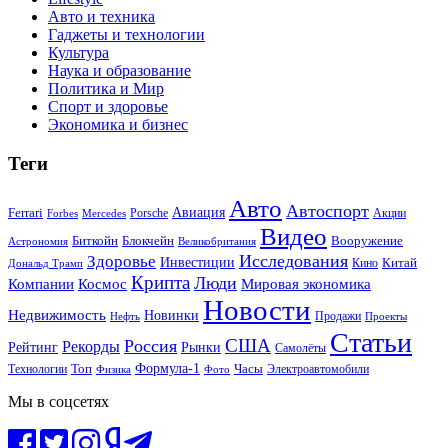
Авто и техника
Гаджеты и технологии
Культура
Наука и образование
Политика и Мир
Спорт и здоровье
Экономика и бизнес
Теги
Авто
Автоспорт
Ferrari
Авиация
Forbes
Porsche
Акции
Mercedes
Видео
Блокчейн
Биткойн
Вооружение
Астрономия
Великобритания
Исследования
Здоровье
Инвестиции
Китай
Кино
Дональд Трамп
Крипта
Люди
Мировая экономика
Компании
Космос
Новости
Недвижимость
Новинки
Продажи
Нефть
Проекты
Статьи
США
Россия
Рекорды
Рынки
Рейтинг
Самолёты
Формула-1
Топ
Технологии
Часы
Электроавтомобили
Физика
Фото
Мы в соцсетях