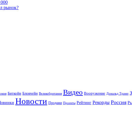
 000
ал рынок?
Видео
Блокчейн
Биткойн
Вооружение
омия
Великобритания
Дональд Трамп
Новости
Россия
Рекорды
Новинки
Р
Рейтинг
Продажи
Проекты