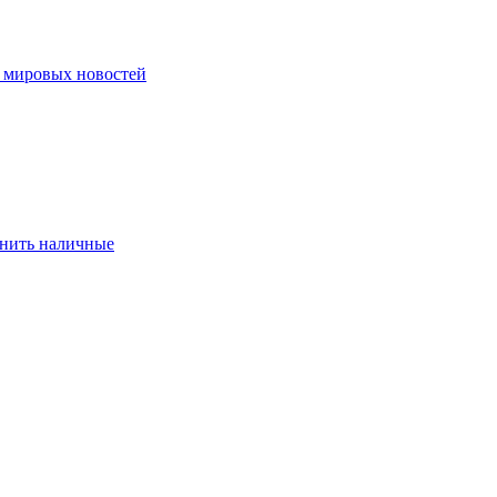
ю мировых новостей
eнить нaличныe