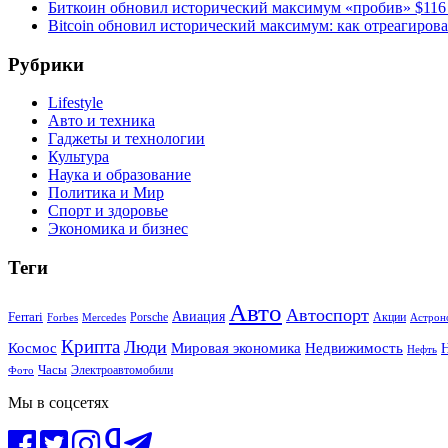
Биткоин обновил исторический максимум «пробив» $116
Bitcoin обновил исторический максимум: как отреагиров
Рубрики
Lifestyle
Авто и техника
Гаджеты и технологии
Культура
Наука и образование
Политика и Мир
Спорт и здоровье
Экономика и бизнес
Теги
Авто
Автоспорт
Ferrari
Авиация
Forbes
Porsche
Акции
Астрон
Mercedes
Крипта
Люди
Мировая экономика
Недвижимость
Космос
Нефть
Часы
Электроавтомобили
Фото
Мы в соцсетях