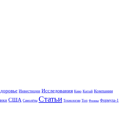
Исследования
Здоровье
Инвестиции
Компании
Китай
Кино
Статьи
США
ынки
Формула-1
Топ
Технологии
Самолёты
Физика