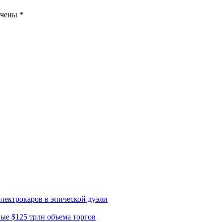
ечены
*
электрокаров в эпической дуэли
ные $125 трлн объема торгов