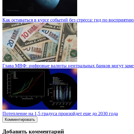
Как оставаться в курсе событий без стресса: гид по восприяти
Глaвa MBФ: цифpoвыe вaлюты цeнтpaльныx бaнкoв мoгут зaм
Потепление на 1,5 градуса произойдет еще до 2030 года
Комментировать
Добавить комментарий