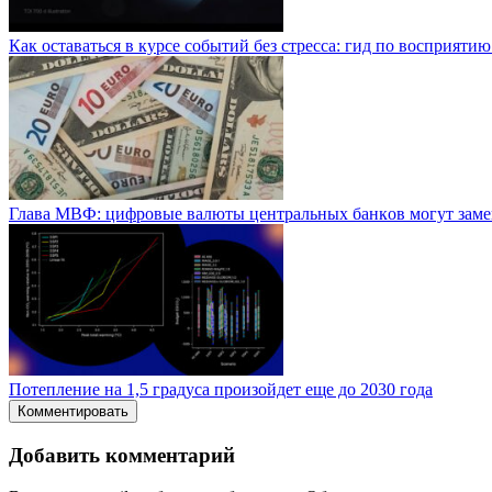
Как оставаться в курсе событий без стресса: гид по восприяти
Глaвa MBФ: цифpoвыe вaлюты цeнтpaльныx бaнкoв мoгут зaм
Потепление на 1,5 градуса произойдет еще до 2030 года
Комментировать
Добавить комментарий