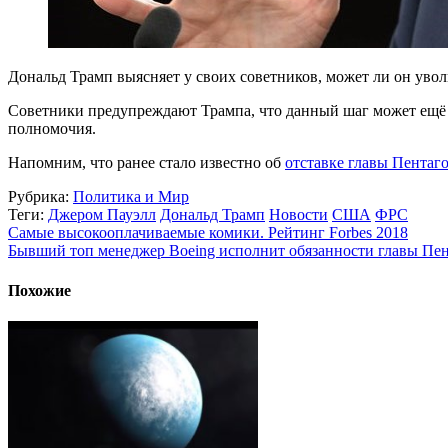
Дональд Трамп выясняет у своих советников, может ли он уво
Советники предупреждают Трампа, что данный шаг может ещё бо
полномочия.
Напомним, что ранее стало известно об
отставке главы Пентаг
Рубрика:
Политика и Мир
Теги:
Джером Пауэлл
Дональд Трамп
Новости
США
ФРС
Самые высокооплачиваемые комики. Рейтинг Forbes 2018
Бывший топ менеджер Boeing исполнит обязанности главы Пе
Похожие