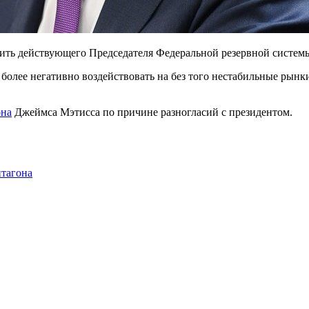
лить действующего Председателя Федеральной резервной систем
лее негативно воздействовать на без того нестабильные рынки.
она
Джеймса Мэтисса по причине разногласий с президентом.
нтагона