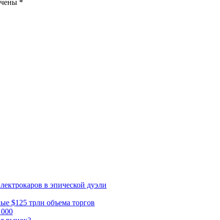
ечены
*
электрокаров в эпической дуэли
ные $125 трлн объема торгов
 000