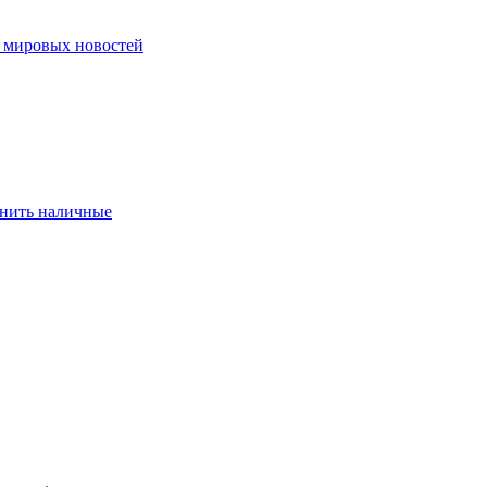
ю мировых новостей
eнить нaличныe