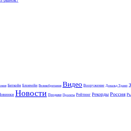
ал рынок?
Видео
Блокчейн
Биткойн
Вооружение
омия
Великобритания
Дональд Трамп
Новости
Россия
Рекорды
Новинки
Р
Рейтинг
Продажи
Проекты