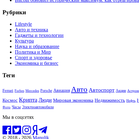
Bitcoin обновил исторический максимум: как отреагиров
Рубрики
Lifestyle
Авто и техника
Гаджеты и технологии
Культура
Наука и образование
Политика и Мир
Спорт и здоровье
Экономика и бизнес
Теги
Авто
Автоспорт
Ferrari
Авиация
Forbes
Porsche
Акции
Астрон
Mercedes
Крипта
Люди
Мировая экономика
Недвижимость
Космос
Нефть
Часы
Электроавтомобили
Фото
Мы в соцсетях
© 2018 - 2026
Manulik