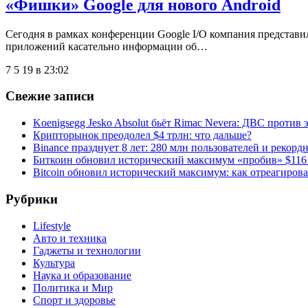
«Фишки» Google для нового Android
Сегодня в рамках конференции Google I/O компания представ
приложений касательно информации об…
7 5 19 в 23:02
Свежие записи
Koenigsegg Jesko Absolut бьёт Rimac Nevera: ДВС против 
Крипторынок преодолел $4 трлн: что дальше?
Binance празднует 8 лет: 280 млн пользователей и рекорд
Биткоин обновил исторический максимум «пробив» $116
Bitcoin обновил исторический максимум: как отреагиров
Рубрики
Lifestyle
Авто и техника
Гаджеты и технологии
Культура
Наука и образование
Политика и Мир
Спорт и здоровье