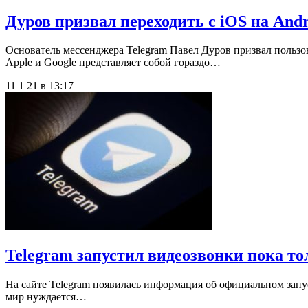
Дуров призвал переходить с iOS на And
Основатель мессенджера Telegram Павел Дуров призвал пользо
Apple и Google представляет собой гораздо…
11 1 21 в 13:17
Telegram запустил видеозвонки пока то
На сайте Telegram появилась информация об официальном запус
мир нуждается…