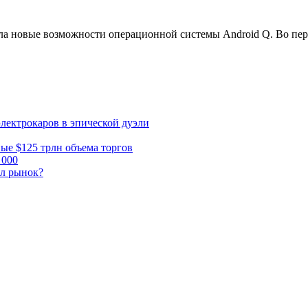
ила новые возможности операционной системы Android Q. Во пе
электрокаров в эпической дуэли
ные $125 трлн объема торгов
 000
ал рынок?