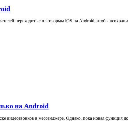
roid
вателей переходить с платформы iOS на Android, чтобы «сохран
лько на Android
ке видеозвонков в мессенджере. Однако, пока новая функция дос