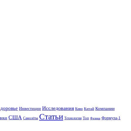
Исследования
Здоровье
Инвестиции
Компании
Китай
Кино
Статьи
США
ынки
Формула-1
Топ
Технологии
Самолёты
Физика