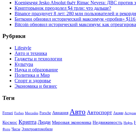
Koenigsegg Jesko Absolut бьёт Rimac Nevera: ДВС против 
Крипторынок преодолел $4 трлн: что дальше?
Binance празднует 8 лет: 280 млн пользователей и рекорд
Биткоин обновил исторический максимум «пробив» $116
Bitcoin обновил исторический максимум: как отреагиров
Рубрики
Lifestyle
Авто и техника
Гаджеты и технологии
Культура
Наука и образование
Политика и Мир
Спорт и здоровье
Экономика и бизнес
Теги
Авто
Автоспорт
Ferrari
Авиация
Forbes
Porsche
Акции
Астрон
Mercedes
Крипта
Люди
Мировая экономика
Недвижимость
Космос
Нефть
Часы
Электроавтомобили
Фото