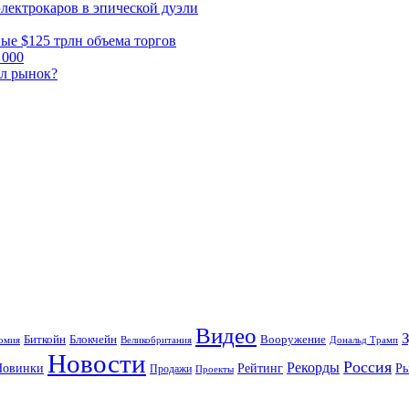
электрокаров в эпической дуэли
ные $125 трлн объема торгов
 000
ал рынок?
Видео
Блокчейн
Биткойн
Вооружение
омия
Великобритания
Дональд Трамп
Новости
Россия
Рекорды
Новинки
Р
Рейтинг
Продажи
Проекты