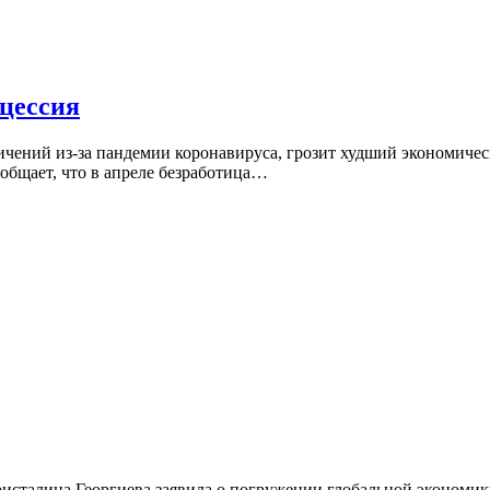
цессия
ничений из-за пандемии коронавируса, грозит худший экономиче
общает, что в апреле безработица…
талина Георгиева заявила о погружении глобальной экономики 