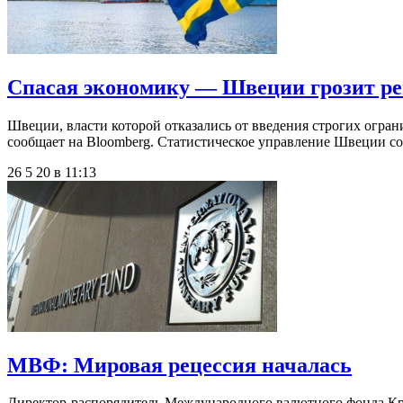
Спасая экономику — Швеции грозит ре
Швеции, власти которой отказались от введения строгих огра
сообщает на Bloomberg. Статистическое управление Швеции со
26 5 20 в 11:13
МВФ: Мировая рецессия началась
Директор-распорядитель Международного валютного фонда Крис