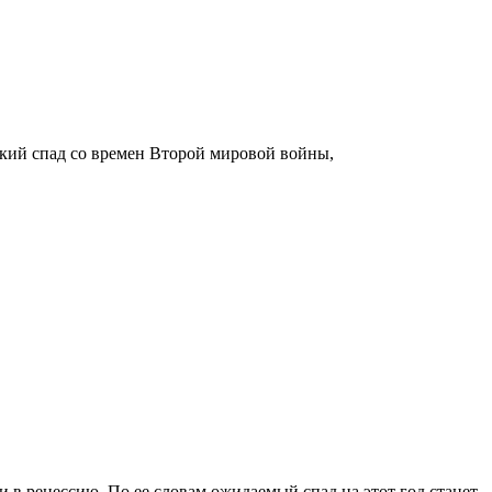
ский спад со времен Второй мировой войны,
в рецессию. По ее словам ожидаемый спад на этот год станет