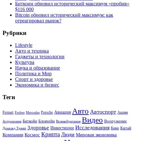
Биткоин обновил исторический максимум «пробив»
$116 000
Bitcoin обновил исторический максимум: как
отреагировал рынок?
Рубрики
Lifestyle
Авто и техника
Гаджеты и технологии
Культура
Наука и образование
Политика и Мир
Спорт и здоровье
Экономика и бизнес
Теги
Авто
Автоспорт
Ferrari
Авиация
Forbes
Porsche
Акции
Mercedes
Видео
Блокчейн
Биткойн
Вооружение
Астрономия
Великобритания
Исследования
Здоровье
Инвестиции
Китай
Кино
Дональд Трамп
Крипта
Люди
Мировая экономика
Компании
Космос