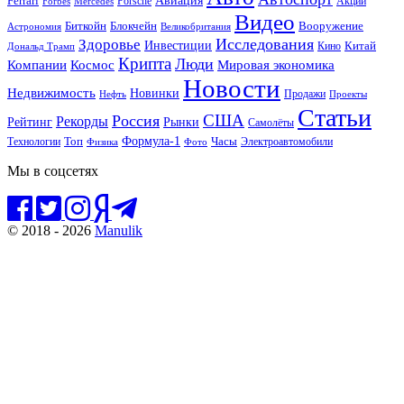
Ferrari
Авиация
Forbes
Porsche
Акции
Mercedes
Видео
Блокчейн
Биткойн
Вооружение
Астрономия
Великобритания
Исследования
Здоровье
Инвестиции
Китай
Кино
Дональд Трамп
Крипта
Люди
Мировая экономика
Компании
Космос
Новости
Недвижимость
Новинки
Продажи
Нефть
Проекты
Статьи
США
Россия
Рекорды
Рынки
Рейтинг
Самолёты
Формула-1
Топ
Технологии
Часы
Электроавтомобили
Физика
Фото
Мы в соцсетях
© 2018 - 2026
Manulik