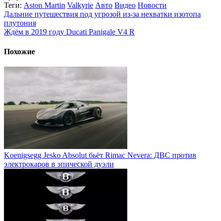
Теги:
Aston Martin
Valkyrie
Авто
Видео
Новости
Дальние путешествия под угрозой из-за нехватки изотопа
плутония
Ждём в 2019 году Ducati Panigale V4 R
Похожие
Koenigsegg Jesko Absolut бьёт Rimac Nevera: ДВС против
электрокаров в эпической дуэли