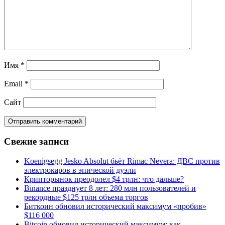
Имя
*
Email
*
Сайт
Свежие записи
Koenigsegg Jesko Absolut бьёт Rimac Nevera: ДВС против
электрокаров в эпической дуэли
Крипторынок преодолел $4 трлн: что дальше?
Binance празднует 8 лет: 280 млн пользователей и
рекордные $125 трлн объема торгов
Биткоин обновил исторический максимум «пробив»
$116 000
Bitcoin обновил исторический максимум: как