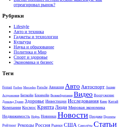
отреагировал рынок?
Рубрики
Lifestyle
Авто и техника
Гаджеты и технологии
Культура
Наука и образование
Политика и Мир
Спорт и здоровье
Экономика и бизнес
Теги
Авто
Автоспорт
Ferrari
Авиация
Forbes
Porsche
Акции
Mercedes
Видео
Блокчейн
Биткойн
Вооружение
Астрономия
Великобритания
Исследования
Здоровье
Инвестиции
Китай
Кино
Дональд Трамп
Крипта
Люди
Мировая экономика
Компании
Космос
Новости
Недвижимость
Новинки
Продажи
Нефть
Проекты
Статьи
США
Россия
Рекорды
Рынки
Рейтинг
Самолёты