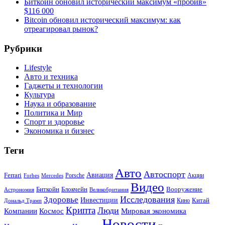
Биткоин обновил исторический максимум «пробив»
$116 000
Bitcoin обновил исторический максимум: как
отреагировал рынок?
Рубрики
Lifestyle
Авто и техника
Гаджеты и технологии
Культура
Наука и образование
Политика и Мир
Спорт и здоровье
Экономика и бизнес
Теги
Авто
Автоспорт
Ferrari
Авиация
Forbes
Porsche
Акции
Mercedes
Видео
Блокчейн
Биткойн
Вооружение
Астрономия
Великобритания
Исследования
Здоровье
Инвестиции
Китай
Кино
Дональд Трамп
Крипта
Люди
Мировая экономика
Компании
Космос
Новости