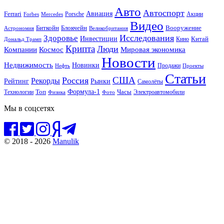
Авто
Автоспорт
Ferrari
Авиация
Forbes
Porsche
Акции
Mercedes
Видео
Блокчейн
Биткойн
Вооружение
Астрономия
Великобритания
Исследования
Здоровье
Инвестиции
Китай
Кино
Дональд Трамп
Крипта
Люди
Мировая экономика
Компании
Космос
Новости
Недвижимость
Новинки
Продажи
Нефть
Проекты
Статьи
США
Россия
Рекорды
Рынки
Рейтинг
Самолёты
Формула-1
Топ
Технологии
Часы
Электроавтомобили
Физика
Фото
Мы в соцсетях
© 2018 - 2026
Manulik