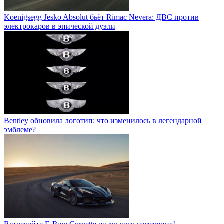
Koenigsegg Jesko Absolut бьёт Rimac Nevera: ДВС против
электрокаров в эпической дуэли
Bentley обновила логотип: что изменилось в легендарной
эмблеме?