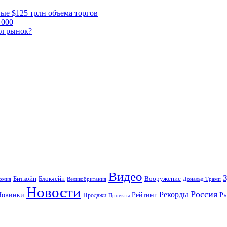
ные $125 трлн объема торгов
 000
ал рынок?
Видео
Блокчейн
Биткойн
Вооружение
омия
Великобритания
Дональд Трамп
Новости
Россия
Рекорды
Новинки
Р
Рейтинг
Продажи
Проекты