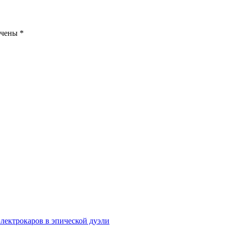
ечены
*
электрокаров в эпической дуэли