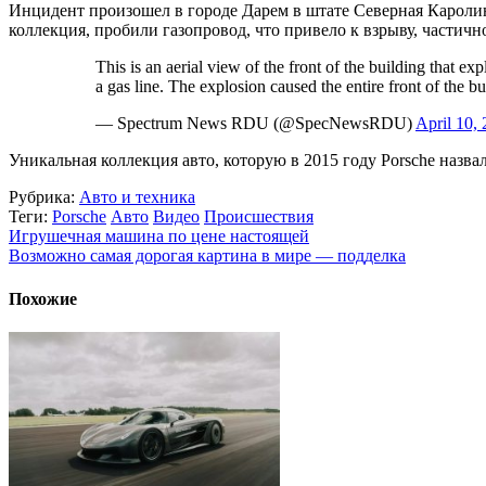
Инцидент произошел в городе Дарем в штате Северная Кароли
коллекция, пробили газопровод, что привело к взрыву, части
This is an aerial view of the front of the building tha
a gas line. The explosion caused the entire front of the bu
— Spectrum News RDU (@SpecNewsRDU)
April 10,
Уникальная коллекция авто, которую в 2015 году Porsche наз
Рубрика:
Авто и техника
Теги:
Porsche
Авто
Видео
Происшествия
Игрушечная машина по цене настоящей
Возможно самая дорогая картина в мире — подделка
Похожие