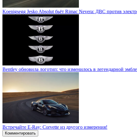
Koenigsegg Jesko Absolut бьёт Rimac Nevera: ДВС против элект
Bentley обновила логотип: что изменилось в легендарной эмбл
Встречайте E-Ray: Corvette из другого измерения!
Комментировать