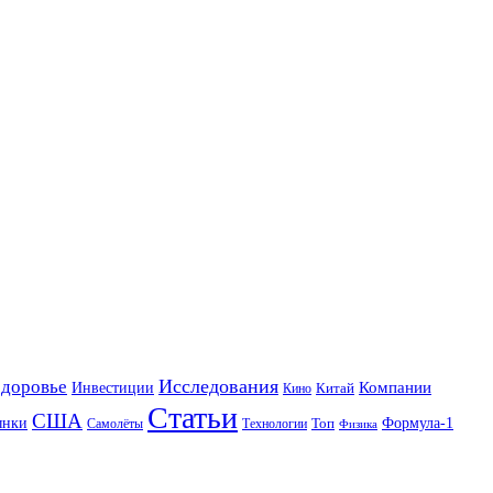
Исследования
Здоровье
Инвестиции
Компании
Китай
Кино
Статьи
США
ынки
Формула-1
Топ
Технологии
Самолёты
Физика