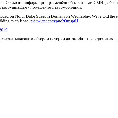
на. Согласно информации, размещённой местными СМИ, рабочие,
чно разрушившему помещение с автомобилями.
t exploded on North Duke Street in Durham on Wednesday. We're told the
ilding to collapse.
pic.twitter.com/pgc2OmsptU
 2019
вал «захватывающим обзором истории автомобильного дизайна», 