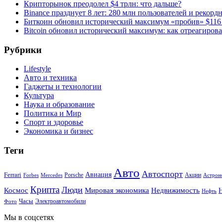
Крипторынок преодолел $4 трлн: что дальше?
Binance празднует 8 лет: 280 млн пользователей и рекорд
Биткоин обновил исторический максимум «пробив» $116
Bitcoin обновил исторический максимум: как отреагиров
Рубрики
Lifestyle
Авто и техника
Гаджеты и технологии
Культура
Наука и образование
Политика и Мир
Спорт и здоровье
Экономика и бизнес
Теги
Авто
Автоспорт
Ferrari
Авиация
Forbes
Porsche
Акции
Астрон
Mercedes
Крипта
Люди
Мировая экономика
Недвижимость
Космос
Нефть
Часы
Электроавтомобили
Фото
Мы в соцсетях