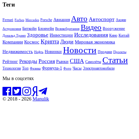
Теги
Авто
Автоспорт
Ferrari
Авиация
Forbes
Porsche
Акции
Mercedes
Видео
Блокчейн
Биткойн
Вооружение
Астрономия
Великобритания
Исследования
Здоровье
Инвестиции
Китай
Кино
Дональд Трамп
Крипта
Люди
Мировая экономика
Компании
Космос
Новости
Недвижимость
Новинки
Продажи
Нефть
Проекты
Статьи
США
Россия
Рекорды
Рынки
Рейтинг
Самолёты
Формула-1
Топ
Технологии
Часы
Электроавтомобили
Физика
Фото
Мы в соцсетях
© 2018 - 2026
Manulik