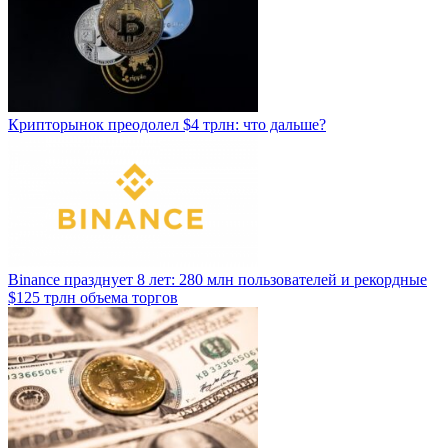
Крипторынок преодолел $4 трлн: что дальше?
Binance празднует 8 лет: 280 млн пользователей и рекордные
$125 трлн объема торгов