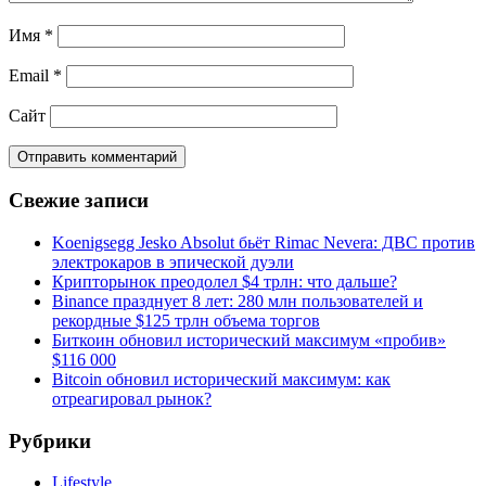
Имя
*
Email
*
Сайт
Свежие записи
Koenigsegg Jesko Absolut бьёт Rimac Nevera: ДВС против
электрокаров в эпической дуэли
Крипторынок преодолел $4 трлн: что дальше?
Binance празднует 8 лет: 280 млн пользователей и
рекордные $125 трлн объема торгов
Биткоин обновил исторический максимум «пробив»
$116 000
Bitcoin обновил исторический максимум: как
отреагировал рынок?
Рубрики
Lifestyle