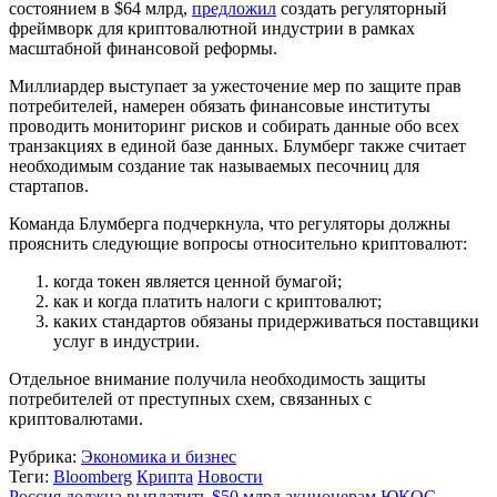
состоянием в $64 млрд,
предложил
создать регуляторный
фреймворк для криптовалютной индустрии в рамках
масштабной финансовой реформы.
Миллиардер выступает за ужесточение мер по защите прав
потребителей, намерен обязать финансовые институты
проводить мониторинг рисков и собирать данные обо всех
транзакциях в единой базе данных. Блумберг также считает
необходимым создание так называемых песочниц для
стартапов.
Команда Блумберга подчеркнула, что регуляторы должны
прояснить следующие вопросы относительно криптовалют:
когда токен является ценной бумагой;
как и когда платить налоги с криптовалют;
каких стандартов обязаны придерживаться поставщики
услуг в индустрии.
Отдельное внимание получила необходимость защиты
потребителей от преступных схем, связанных с
криптовалютами.
Рубрика:
Экономика и бизнес
Теги:
Bloomberg
Крипта
Новости
Россия должна выплатить $50 млрд акционерам ЮКОС