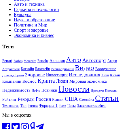
Авто и техника
Гаджеты и технологии
Культура
Наука и образование
Политика и Мир
Спорт и здоровье
Экономика и бизнес
Теги
Авто
Автоспорт
Ferrari
Авиация
Forbes
Porsche
Акции
Mercedes
Видео
Блокчейн
Биткойн
Вооружение
Астрономия
Великобритания
Исследования
Здоровье
Инвестиции
Китай
Кино
Дональд Трамп
Крипта
Люди
Мировая экономика
Компании
Космос
Новости
Недвижимость
Новинки
Продажи
Нефть
Проекты
Статьи
США
Россия
Рекорды
Рынки
Рейтинг
Самолёты
Формула-1
Топ
Технологии
Часы
Электроавтомобили
Физика
Фото
Мы в соцсетях