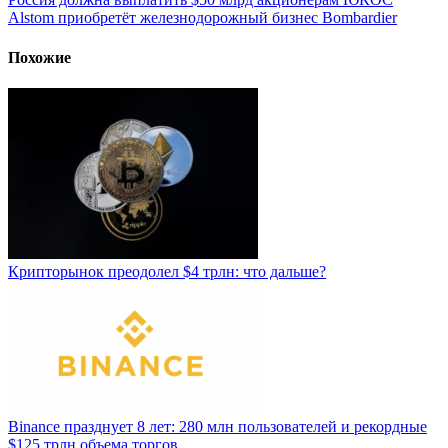
Alstom приобретёт железнодорожный бизнес Bombardier
Похожие
Крипторынок преодолел $4 трлн: что дальше?
Binance празднует 8 лет: 280 млн пользователей и рекордные
$125 трлн объема торгов