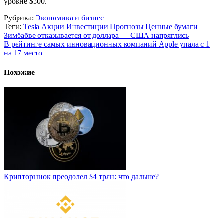
уровне $300.
Рубрика:
Экономика и бизнес
Теги:
Tesla
Акции
Инвестиции
Прогнозы
Ценные бумаги
Зимбабве отказывается от доллара — США напряглись
В рейтинге самых инновационных компаний Apple упала с 1
на 17 место
Похожие
Крипторынок преодолел $4 трлн: что дальше?