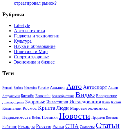
отреагировал рынок?
Рубрики
Lifestyle
Авто и техника
Гаджеты и технологии
Культура
Наука и образование
Политика и Мир
Спорт и здоровье
Экономика и бизнес
Теги
Авто
Автоспорт
Ferrari
Авиация
Forbes
Porsche
Акции
Mercedes
Видео
Блокчейн
Биткойн
Вооружение
Астрономия
Великобритания
Исследования
Здоровье
Инвестиции
Китай
Кино
Дональд Трамп
Крипта
Люди
Мировая экономика
Компании
Космос
Новости
Недвижимость
Новинки
Продажи
Нефть
Проекты
Статьи
США
Россия
Рекорды
Рынки
Рейтинг
Самолёты