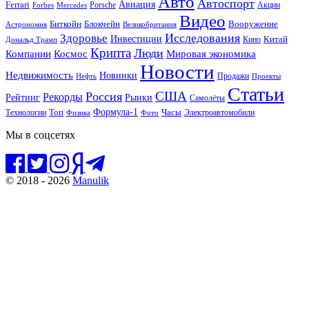
Авто
Автоспорт
Ferrari
Авиация
Forbes
Porsche
Акции
Mercedes
Видео
Блокчейн
Биткойн
Вооружение
Астрономия
Великобритания
Исследования
Здоровье
Инвестиции
Китай
Кино
Дональд Трамп
Крипта
Люди
Мировая экономика
Компании
Космос
Новости
Недвижимость
Новинки
Продажи
Нефть
Проекты
Статьи
США
Россия
Рекорды
Рынки
Рейтинг
Самолёты
Формула-1
Топ
Технологии
Часы
Электроавтомобили
Физика
Фото
Мы в соцсетях
© 2018 - 2026
Manulik