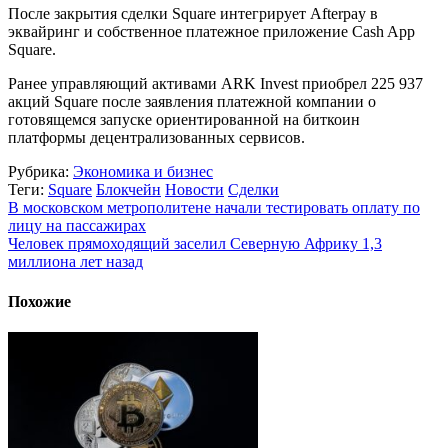
После закрытия сделки Square интегрирует Afterpay в
эквайринг и собственное платежное приложение Cash App
Square.
Ранее управляющий активами ARK Invest приобрел 225 937
акций Square после заявления платежной компании о
готовящемся запуске ориентированной на биткоин
платформы децентрализованных сервисов.
Рубрика:
Экономика и бизнес
Теги:
Square
Блокчейн
Новости
Сделки
В московском метрополитене начали тестировать оплату по
лицу на пассажирах
Человек прямоходящий заселил Северную Африку 1,3
миллиона лет назад
Похожие