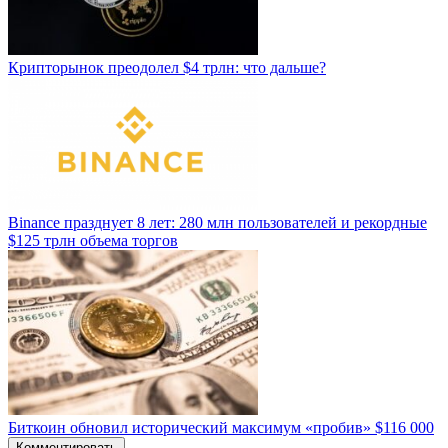
Крипторынок преодолел $4 трлн: что дальше?
Binance празднует 8 лет: 280 млн пользователей и рекордные
$125 трлн объема торгов
Биткоин обновил исторический максимум «пробив» $116 000
Комментировать