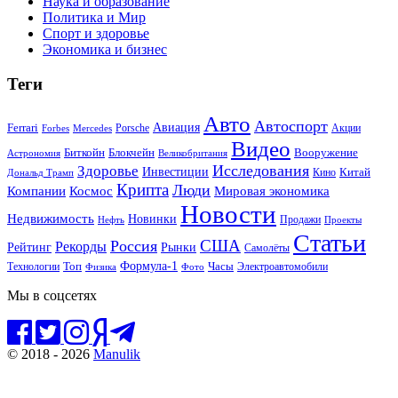
Наука и образование
Политика и Мир
Спорт и здоровье
Экономика и бизнес
Теги
Авто
Автоспорт
Ferrari
Авиация
Forbes
Porsche
Акции
Mercedes
Видео
Блокчейн
Биткойн
Вооружение
Астрономия
Великобритания
Исследования
Здоровье
Инвестиции
Китай
Кино
Дональд Трамп
Крипта
Люди
Мировая экономика
Компании
Космос
Новости
Недвижимость
Новинки
Продажи
Нефть
Проекты
Статьи
США
Россия
Рекорды
Рынки
Рейтинг
Самолёты
Формула-1
Топ
Технологии
Часы
Электроавтомобили
Физика
Фото
Мы в соцсетях
© 2018 - 2026
Manulik