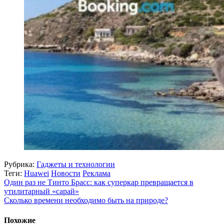
Рубрика:
Гаджеты и технологии
Теги:
Huawei
Новости
Реклама
Один раз не Тинто Брасс: как суперкар превращается в
утилитарный «сарай»
Сколько времени необходимо быть на природе?
Похожие