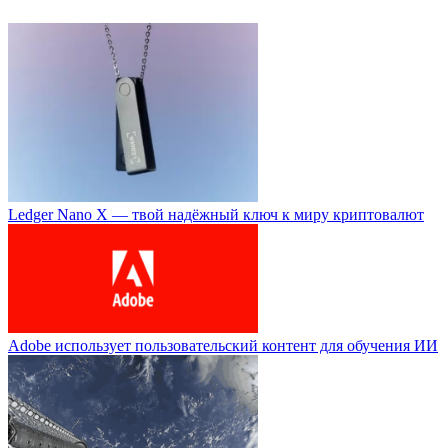
Ledger Nano X — твой надёжный ключ к миру криптовалют
Adobe использует пользовательский контент для обучения ИИ