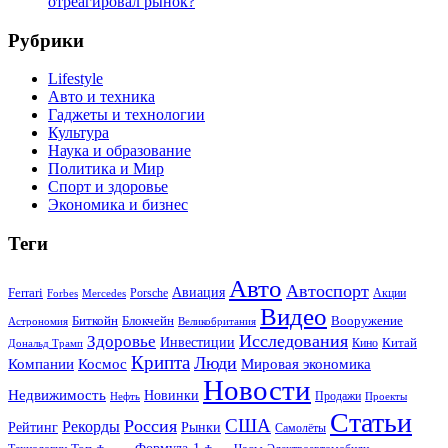
отреагировал рынок?
Рубрики
Lifestyle
Авто и техника
Гаджеты и технологии
Культура
Наука и образование
Политика и Мир
Спорт и здоровье
Экономика и бизнес
Теги
Авто
Автоспорт
Ferrari
Авиация
Forbes
Porsche
Акции
Mercedes
Видео
Блокчейн
Биткойн
Вооружение
Астрономия
Великобритания
Исследования
Здоровье
Инвестиции
Китай
Кино
Дональд Трамп
Крипта
Люди
Мировая экономика
Компании
Космос
Новости
Недвижимость
Новинки
Продажи
Нефть
Проекты
Статьи
США
Россия
Рекорды
Рынки
Рейтинг
Самолёты
Формула-1