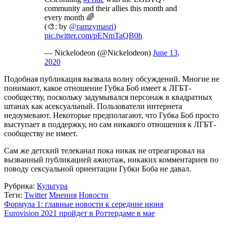
community and their allies this month and
every month 🌈 ⁣
(🎨: by
@ramzymasri
)
pic.twitter.com/pENmTaQB0h
— Nickelodeon (@Nickelodeon)
June 13,
2020
Подобная публикация вызвала волну обсуждений. Многие не
понимают, какое отношение Губка Боб имеет к ЛГБТ-
сообществу, поскольку задумывался персонаж в квадратных
штанах как асексуальный. Пользователи интернета
недоумевают. Некоторые предполагают, что Губка Боб просто
выступает в поддержку, но сам никакого отношения к ЛГБТ-
сообществу не имеет.
Сам же детский телеканал пока никак не отреагировал на
вызванный публикацией ажиотаж, никаких комментариев по
поводу сексуальной ориентации Губки Боба не давал.
Рубрика:
Культура
Теги:
Twitter
Мнения
Новости
Формула 1: главные новости к середине июня
Eurovision 2021 пройдет в Роттердаме в мае