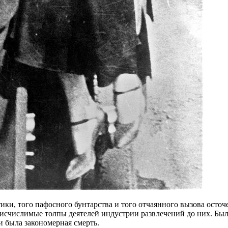
тики, того пафосного бунтарства и того отчаянного вызова осто
еисчислимые толпы деятелей индустрии развлечений до них. Был
и была закономерная смерть.