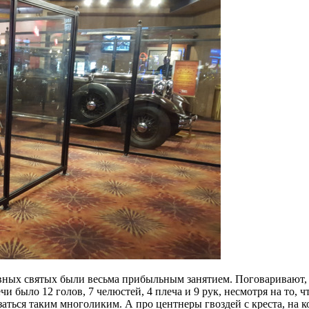
вных святых были весьма прибыльным занятием. Поговаривают, 
чи было 12 голов, 7 челюстей, 4 плеча и 9 рук, несмотря на то,
заться таким многоликим. А про центнеры гвоздей с креста, на к