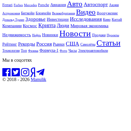
Авто
Автоспорт
Ferrari
Авиация
Forbes
Porsche
Акции
Mercedes
Видео
Блокчейн
Биткойн
Вооружение
Астрономия
Великобритания
Исследования
Здоровье
Инвестиции
Китай
Кино
Дональд Трамп
Крипта
Люди
Мировая экономика
Компании
Космос
Новости
Недвижимость
Новинки
Продажи
Нефть
Проекты
Статьи
США
Россия
Рекорды
Рынки
Рейтинг
Самолёты
Формула-1
Топ
Технологии
Часы
Электроавтомобили
Физика
Фото
Мы в соцсетях
© 2018 - 2026
Manulik