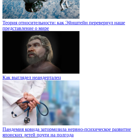
Теория относительности: как Эйнштейн перевернул наше
представление о мире
Как выглядел неандерталец
Пандемия ковида затормозила нервно-психическое развитие
японских детей почти на полгода