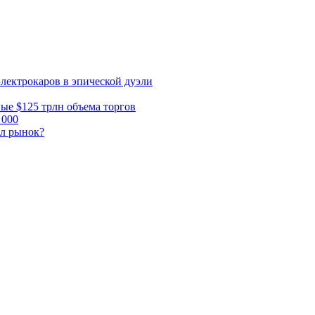
электрокаров в эпической дуэли
ные $125 трлн объема торгов
 000
ал рынок?