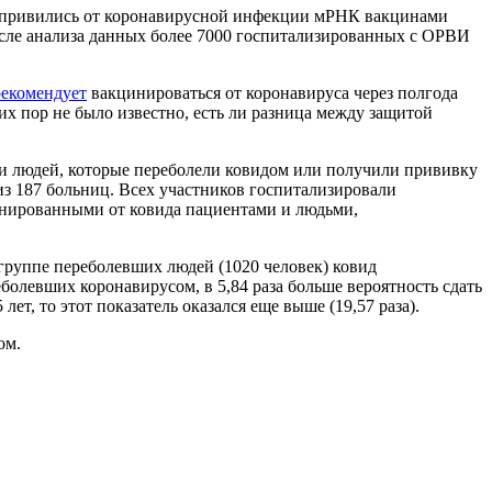
ые привились от коронавирусной инфекции мРНК вакцинами
сле анализа данных более 7000 госпитализированных с ОРВИ
рекомендует
вакцинироваться от коронавируса через полгода
 пор не было известно, есть ли разница между защитой
ди людей, которые переболели ковидом или получили прививку
 из 187 больниц. Всех участников госпитализировали
нированными от ковида пациентами и людьми,
 группе переболевших людей (1020 человек) ковид
еболевших коронавирусом, в 5,84 раза больше вероятность сдать
т, то этот показатель оказался еще выше (19,57 раза).
ом.