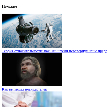
Похожие
Теория относительности: как Эйнштейн перевернул наше предс
Как выглядел неандерталец