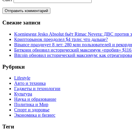
Свежие записи
Koenigsegg Jesko Absolut бьёт Rimac Nevera: ДВС против 
Крипторынок преодолел $4 трлн: что дальше?
Binance празднует 8 лет: 280 млн пользователей и рекорд
Биткоин обновил исторический максимум «пробив» $116
Bitcoin обновил исторический максимум: как отреагиров
Рубрики
Lifestyle
Авто и техника
Гаджеты и технологии
Культура
Наука и образование
Политика и Мир
Спорт и здоровье
Экономика и бизнес
Теги