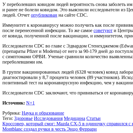
У переболевших ковидом людей вероятность снова заболеть им
и ранее не болели ковидом. Это выяснили исследователи из 
людей. Отчет
опубликован
на сайте CDC.
Иммунитет к коронавирусу можно получить как после прививк
после перенесенной инфекции. То же самое
советуют
и Центры 
от ковида, полученной после вакцинации, и иммунитетом, прио
Исследователи CDC во главе с Эдвардом Стенехджемом (Edwar
(препараты Pfizer и Moderna) от него за 90-179 дней до посту
с симптомами ОРВИ. Ученые сравнили количество выявленны
переболевшими им.
В группе вакцинированных людей (6328 человек) ковид лаборат
диагностировали у 8,7 процента человек (89 участников). Исхо
позитивный тест на коронавирусную инфекцию, чем у вакциниро
Исследователи CDC заключают, что прививаться от коронавиру
Источник:
N+1
Рубрика:
Наука и образование
Теги:
Здоровье
Исследования
Медицина
Статьи
Кроссовер, который смог: Mazda CX-5 в одиночку справился с
Montblanc создал ручки в честь Энцо Феррари