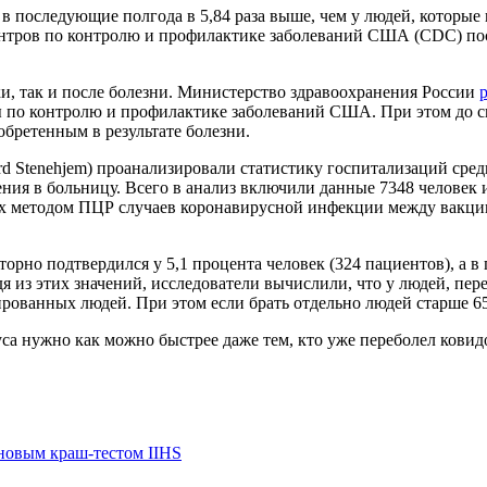
 в последующие полгода в 5,84 раза выше, чем у людей, котор
Центров по контролю и профилактике заболеваний США (CDC) по
и, так и после болезни. Министерство здравоохранения России
по контролю и профилактике заболеваний США. При этом до сих
бретенным в результате болезни.
d Stenehjem) проанализировали статистику госпитализаций сре
пления в больницу. Всего в анализ включили данные 7348 человек
х методом ПЦР случаев коронавирусной инфекции между вакци
орно подтвердился у 5,1 процента человек (324 пациентов), а в
дя из этих значений, исследователи вычислили, что у людей, пер
ванных людей. При этом если брать отдельно людей старше 65 ле
са нужно как можно быстрее даже тем, кто уже переболел ковид
 новым краш-тестом IIHS