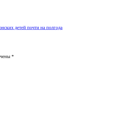
онских детей почти на полгода
ечены
*