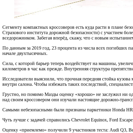
Сегменту компактных кроссоверов есть куда расти в плане безоп
Страхового института дорожной безопасности) с участием бол
вседорожником. Забегая вперёд, скажу, что с новым испытани
По данным за 2019 год, 23 процента из числа всех погибших п
начале двухтысячных.
Сила, с которой барьер теперь воздействует на машины, увелич
километров в час как прежде. Внутренняя структура препятств
Исследователи выяснили, что прочная передняя стойка кузова
внутри салона. Чтобы избежать таких последствий, специалис
Грустно, но помимо Мазды оценку «хорошо» не заслужил ни од
над своим кроссовером они изучали настоящие дорожно-транс
Самыми небезопасными были признаны паркетники Honda HR-V и
Чуть лучше с задачей справились Chevrolet Equinox, Ford Escape,
Оценку «приемлемо» получили 9 участников теста: Audi Q3, Buic