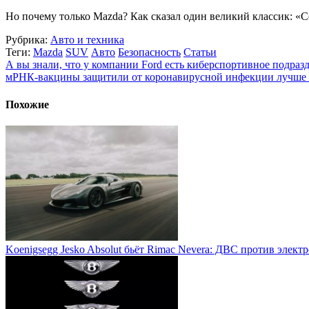
Но почему только Mazda? Как сказал один великий классик: «Се
Рубрика:
Авто и техника
Теги:
Mazda
SUV
Авто
Безопасность
Статьи
А вы знали, что у компании Ford есть киберспортивное подраз
мРНК-вакцины защитили от коронавирусной инфекции лучше 
Похожие
Koenigsegg Jesko Absolut бьёт Rimac Nevera: ДВС против элект