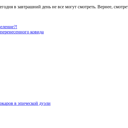
годня в завтрашний день не все могут смотреть. Вернее, смотрет
деление?!
перенесенного ковида
рокаров в эпической дуэли