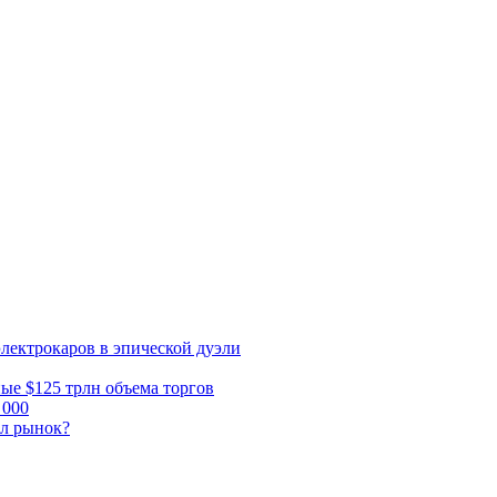
электрокаров в эпической дуэли
ные $125 трлн объема торгов
 000
ал рынок?