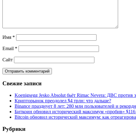
Имя
*
Email
*
Сайт
Свежие записи
Koenigsegg Jesko Absolut бьёт Rimac Nevera: ДВС против 
Крипторынок преодолел $4 трлн: что дальше?
Binance празднует 8 лет: 280 млн пользователей и рекорд
Биткоин обновил исторический максимум «пробив» $116
Bitcoin обновил исторический максимум: как отреагиров
Рубрики