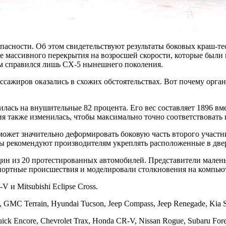
асности. Об этом свидетельствуют результаты боковых краш-тестов
ее массивного перекрытия на возросшей скорости, которые был
ем справился лишь CX-5 нынешнего поколения.
ассажиров оказались в схожих обстоятельствах. Вот почему орга
илась на внушительные 82 процента. Его вес составляет 1896 вме
ия также изменилась, чтобы максимально точно соответствовать
 может значительно деформировать боковую часть второго участ
ты рекомендуют производителям укреплять расположенные в две
ин из 20 протестированных автомобилей. Представители маленьк
портные происшествия и моделировали столкновения на компью
 Mitsubishi Eclipse Cross.
 GMC Terrain, Hyundai Tucson, Jeep Compass, Jeep Renegade, Kia Sp
k Encore, Chevrolet Trax, Honda CR-V, Nissan Rogue, Subaru Fore