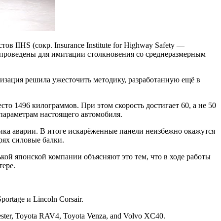
 IIHS (сокр. Insurance Institute for Highway Safety —
и проведены для имитации столкновения со среднеразмерным
низация решила ужесточить методику, разработанную ещё в
сто 1496 килограммов. При этом скорость достигает 60, а не 50
 параметрам настоящего автомобиля.
ника аварии. В итоге искарёженные панели неизбежно окажутся
рях силовые балки.
ой японской компании объясняют это тем, что в ходе работы
тере.
ortage и Lincoln Corsair.
ster, Toyota RAV4, Toyota Venza, and Volvo XC40.