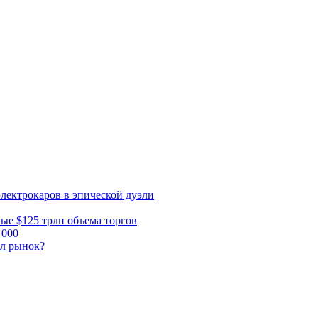
электрокаров в эпической дуэли
ные $125 трлн объема торгов
 000
ал рынок?