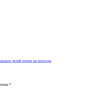
онских детей почти на полгода
ечены
*