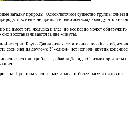
ющее загадку природы. Одноклеточное существо группы слизеви
рироды и все еще не пришли к однозначному выводу, что это та
о не имеет рта, желудка и глаз, но все равно может обнаружить
о оно восстанавливается за две минуты.
нной истории Бруно Давид отмечает, что она способна к обучени
ать свои знания другому. У «слизи» нет ног или других конечност
животное это или гриб», — добавил Давид. «Слизью» организм на
ьвания.
ована. При этом ученые насчитывают более тысячи видов органи