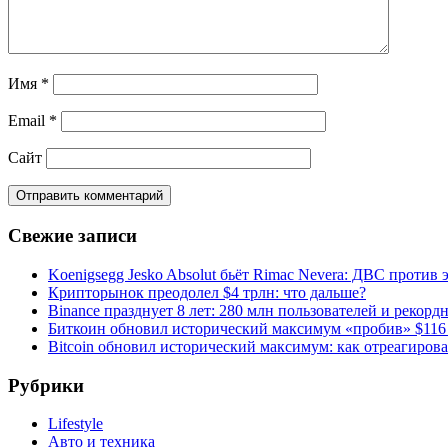
Имя
*
Email
*
Сайт
Свежие записи
Koenigsegg Jesko Absolut бьёт Rimac Nevera: ДВС против 
Крипторынок преодолел $4 трлн: что дальше?
Binance празднует 8 лет: 280 млн пользователей и рекорд
Биткоин обновил исторический максимум «пробив» $116
Bitcoin обновил исторический максимум: как отреагиров
Рубрики
Lifestyle
Авто и техника