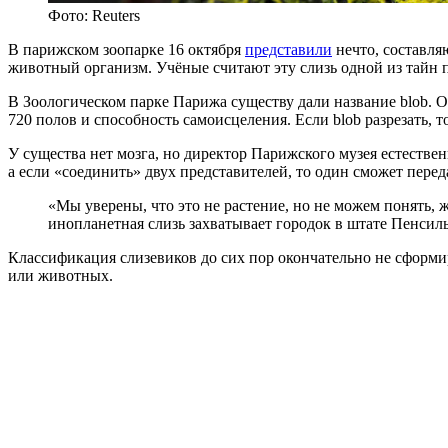
Фото: Reuters
В парижском зоопарке 16 октября
представили
нечто, составля
животный организм. Учёные считают эту слизь одной из тайн п
В Зоологическом парке Парижа существу дали название blob. Он
720 полов и способность самоисцеления. Если blob разрезать, т
У существа нет мозга, но директор Парижского музея естестве
а если «соединить» двух представителей, то один сможет перед
«Мы уверены, что это не растение, но не можем понять, 
инопланетная слизь захватывает городок в штате Пенсил
Классификация слизевиков до сих пор окончательно не сформир
или животных.