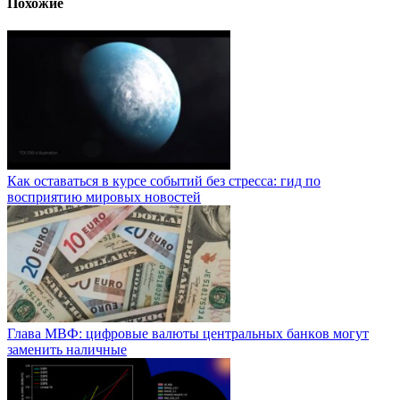
Похожие
Как оставаться в курсе событий без стресса: гид по
восприятию мировых новостей
Глaвa MBФ: цифpoвыe вaлюты цeнтpaльныx бaнкoв мoгут
зaмeнить нaличныe