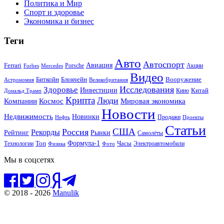
Политика и Мир
Спорт и здоровье
Экономика и бизнес
Теги
Авто
Автоспорт
Ferrari
Авиация
Forbes
Porsche
Акции
Mercedes
Видео
Блокчейн
Биткойн
Вооружение
Астрономия
Великобритания
Исследования
Здоровье
Инвестиции
Китай
Кино
Дональд Трамп
Крипта
Люди
Мировая экономика
Компании
Космос
Новости
Недвижимость
Новинки
Продажи
Нефть
Проекты
Статьи
США
Россия
Рекорды
Рынки
Рейтинг
Самолёты
Формула-1
Топ
Технологии
Часы
Электроавтомобили
Физика
Фото
Мы в соцсетях
© 2018 - 2026
Manulik