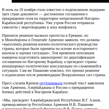
В ночь на 10 ноября стало известно о подписанном лидерами
трех стран документе — достижении соглашения о
прекращении огня на территории непризнанной Нагорно-
Карабахской республики. Уже утром Россия отправила
самолеты с миротворцами в зону конфликта.
Принятое решение вызвало протесты в Ереване, но
в Минобороны и Генштабе Армении заявили, что должны
«выполнять решения военно-политического руководства
страны, которые были приняты на основе всестороннего
анализа и оценки ситуации». Тем временем оппозиция
намерена подготовить законопроект по дератификации
соглашения по Нагорному Карабаху, а президент страны
инициировал политические консультации по сложившейся
ситуации. Сам же Пашинян пояснил, что принял решение
о подписании после рекомендации Вооруженных сил страны.
Пресс-служба Кремля
опубликовала
полный текст заявления
глав Армении, Азербайджана и России о прекращении
боевых действий в Нагорном Карабахе.
«Мы, президент Азербайджанской Республики И.Г. Алиев,
премьер-министр Республики Армения Н.В. Пашинян
и президент Российской Федерации В.В. Путин, заявили