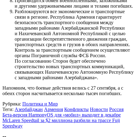
Производится обмен военнопленными, заложниками
и другими удерживаемыми лицами и телами погибших.
Разблокируются все экономические и транспортные
связи в регионе. Республика Армения гарантирует
безопасность транспортного сообщения между
западными районами Азербайджанской Республики
и Нахичеванской Автономной Республикой с целью
организации беспрепятственного движения граждан,
транспортных средств и грузов в обоих направлениях.
Контроль за транспортным сообщением осуществляют
органы Пограничной службы ФСБ России.
По согласованию Сторон будет обеспечено
строительство новых транспортных коммуникаций,
связывающих Нахичеванскую Автономную Республику
с западными районами Азербайджана».
Напомним, что боевые действия велись с 27 сентября, а с
обеих сторон насчитывается несколько тысяч погибших.
Рубрика:
Политика и Мир
Теги:
Азербайджан
Армения
Конфликты
Новости
Россия
Бета-версия HarmonyOS для «мобил» выходит в декабре
McLaren Speedtail за $2 миллиона разбили на трассе Fuji
Speedway