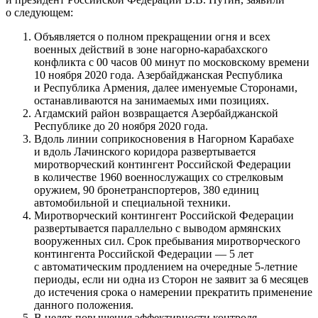
о следующем:
Объявляется о полном прекращении огня и всех
военных действий в зоне нагорно-карабахского
конфликта с 00 часов 00 минут по московскому времени
10 ноября 2020 года. Азербайджанская Республика
и Республика Армения, далее именуемые Сторонами,
останавливаются на занимаемых ими позициях.
Агдамский район возвращается Азербайджанской
Республике до 20 ноября 2020 года.
Вдоль линии соприкосновения в Нагорном Карабахе
и вдоль Лачинского коридора развертывается
миротворческий контингент Российской Федерации
в количестве 1960 военнослужащих со стрелковым
оружием, 90 бронетранспортеров, 380 единиц
автомобильной и специальной техники.
Миротворческий контингент Российской Федерации
развертывается параллельно с выводом армянских
вооруженных сил. Срок пребывания миротворческого
контингента Российской Федерации — 5 лет
с автоматическим продлением на очередные 5-летние
периоды, если ни одна из Сторон не заявит за 6 месяцев
до истечения срока о намерении прекратить применение
данного положения.
В целях повышения эффективности контроля