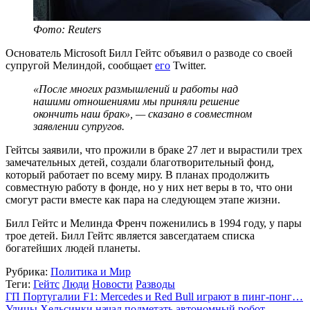
Фото: Reuters
Основатель Microsoft Билл Гейтс объявил о разводе со своей
супругой Мелиндой, сообщает
его
Twitter.
«После многих размышлений и работы над
нашими отношениями мы приняли решение
окончить наш брак», — сказано в совместном
заявлении супругов.
Гейтсы заявили, что прожили в браке 27 лет и вырастили трех
замечательных детей, создали благотворительный фонд,
который работает по всему миру. В планах продолжить
совместную работу в фонде, но у них нет веры в то, что они
смогут расти вместе как пара на следующем этапе жизни.
Билл Гейтс и Мелинда Френч поженились в 1994 году, у пары
трое детей. Билл Гейтс является завсегдатаем списка
богатейших людей планеты.
Рубрика:
Политика и Мир
Теги:
Гейтс
Люди
Новости
Разводы
ГП Португалии F1: Mercedes и Red Bull играют в пинг-понг…
Улицы Хельсинки начал подметать автономный робот-