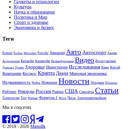
Гаджеты и технологии
Культура
Наука и образование
Политика и Мир
Спорт и здоровье
Экономика и бизнес
Теги
Авто
Автоспорт
Ferrari
Авиация
Forbes
Porsche
Акции
Mercedes
Видео
Блокчейн
Биткойн
Вооружение
Астрономия
Великобритания
Исследования
Здоровье
Инвестиции
Китай
Кино
Дональд Трамп
Крипта
Люди
Мировая экономика
Компании
Космос
Новости
Недвижимость
Новинки
Продажи
Нефть
Проекты
Статьи
США
Россия
Рекорды
Рынки
Рейтинг
Самолёты
Формула-1
Топ
Технологии
Часы
Электроавтомобили
Физика
Фото
Мы в соцсетях
© 2018 - 2026
Manulik