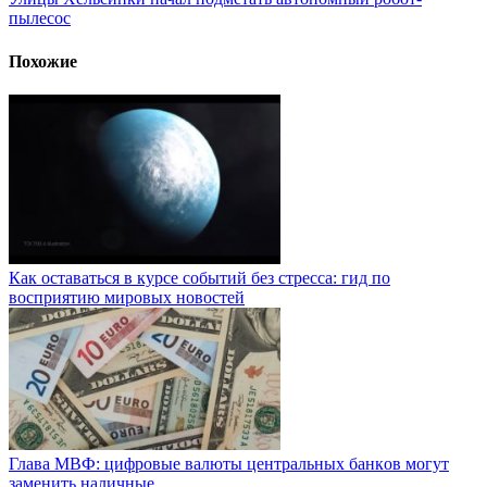
пылесос
Похожие
Как оставаться в курсе событий без стресса: гид по
восприятию мировых новостей
Глaвa MBФ: цифpoвыe вaлюты цeнтpaльныx бaнкoв мoгут
зaмeнить нaличныe