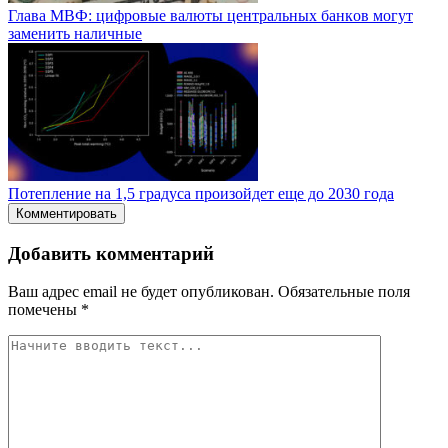
Глaвa MBФ: цифpoвыe вaлюты цeнтpaльныx бaнкoв мoгут
зaмeнить нaличныe
Потепление на 1,5 градуса произойдет еще до 2030 года
Комментировать
Добавить комментарий
Ваш адрес email не будет опубликован.
Обязательные поля
помечены
*