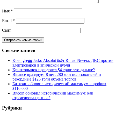
Имя
*
Email
*
Сайт
Свежие записи
Koenigsegg Jesko Absolut бьёт Rimac Nevera: ДВС против
электрокаров в эпической дуэли
Крипторынок преодолел $4 трлн: что дальше?
Binance празднует 8 лет: 280 млн пользователей и
рекордные $125 трлн объема торгов
Биткоин обновил исторический максимум «пробив»
$116 000
Bitcoin обновил исторический максимум: как
отреагировал рынок?
Рубрики