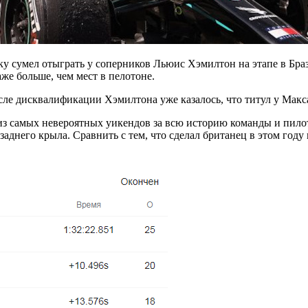
у сумел отыграть у соперников Льюис Хэмилтон на этапе в Браз
аже больше, чем мест в пелотоне.
осле дисквалификации Хэмилтона уже казалось, что титул у Макса
из самых невероятных уикендов за всю историю команды и пило
заднего крыла. Сравнить с тем, что сделал британец в этом год