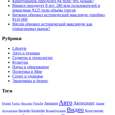
Крипторынок преодолел $4 трлн: что дальше?
Binance празднует 8 лет: 280 млн пользователей и
рекордные $125 трлн объема торгов
Биткоин обновил исторический максимум «пробив»
$116 000
Bitcoin обновил исторический максимум: как
отреагировал рынок?
Рубрики
Lifestyle
Авто и техника
Гаджеты и технологии
Культура
Наука и образование
Политика и Мир
Спорт и здоровье
Экономика и бизнес
Теги
Авто
Автоспорт
Ferrari
Авиация
Forbes
Porsche
Акции
Mercedes
Видео
Блокчейн
Биткойн
Вооружение
Астрономия
Великобритания