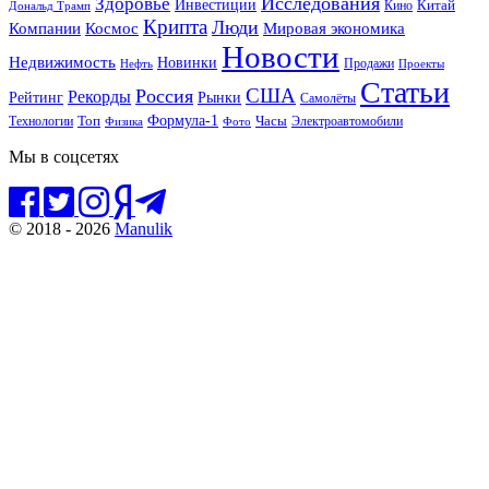
Исследования
Здоровье
Инвестиции
Китай
Кино
Дональд Трамп
Крипта
Люди
Мировая экономика
Компании
Космос
Новости
Недвижимость
Новинки
Продажи
Нефть
Проекты
Статьи
США
Россия
Рекорды
Рынки
Рейтинг
Самолёты
Формула-1
Топ
Технологии
Часы
Электроавтомобили
Физика
Фото
Мы в соцсетях
© 2018 - 2026
Manulik