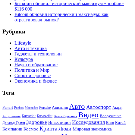
Биткоин обновил исторический максимум «пробив»
$116 000
Bitcoin обновил исторический максимум: как
отреагировал рынок?
Рубрики
Lifestyle
Авто и техника
Гаджеты и технологии
Культура
Наука и образование
Политика и Мир
Спорт и здоровье
Экономика и бизнес
Теги
Авто
Автоспорт
Ferrari
Авиация
Forbes
Porsche
Акции
Mercedes
Видео
Блокчейн
Биткойн
Вооружение
Астрономия
Великобритания
Исследования
Здоровье
Инвестиции
Китай
Кино
Дональд Трамп
Крипта
Люди
Мировая экономика
Компании
Космос