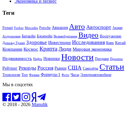
Экономика и бизнес
Теги
Авто
Автоспорт
Ferrari
Авиация
Forbes
Porsche
Акции
Mercedes
Видео
Блокчейн
Биткойн
Вооружение
Астрономия
Великобритания
Исследования
Здоровье
Инвестиции
Китай
Кино
Дональд Трамп
Крипта
Люди
Мировая экономика
Компании
Космос
Новости
Недвижимость
Новинки
Продажи
Нефть
Проекты
Статьи
США
Россия
Рекорды
Рынки
Рейтинг
Самолёты
Формула-1
Топ
Технологии
Часы
Электроавтомобили
Физика
Фото
Мы в соцсетях
© 2018 - 2026
Manulik