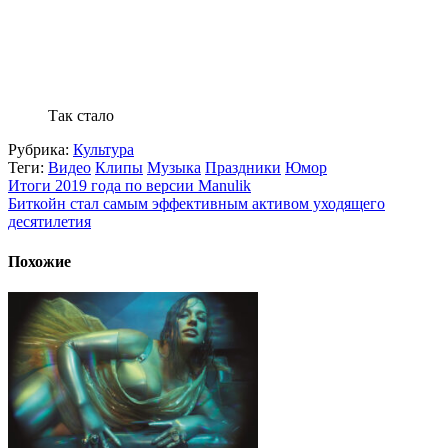
Так стало
Рубрика:
Культура
Теги:
Видео
Клипы
Музыка
Праздники
Юмор
Итоги 2019 года по версии Manulik
Биткойн стал самым эффективным активом уходящего
десятилетия
Похожие