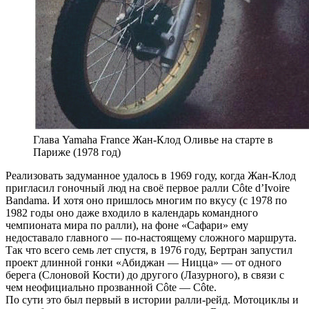
Глава Yamaha France Жан-Клод Оливье на старте в
Париже (1978 год)
Реализовать задуманное удалось в 1969 году, когда Жан-Клод
пригласил гоночный люд на своё первое ралли Côte d’Ivoire
Bandama. И хотя оно пришлось многим по вкусу (с 1978 по
1982 годы оно даже входило в календарь командного
чемпионата мира по ралли), на фоне «Сафари» ему
недоставало главного — по-настоящему сложного маршрута.
Так что всего семь лет спустя, в 1976 году, Бертран запустил
проект длинной гонки «Абиджан — Ницца» — от одного
берега (Слоновой Кости) до другого (Лазурного), в связи с
чем неофициально прозванной Côte — Côte.
По сути это был первый в истории ралли-рейд. Мотоциклы и