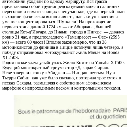
автомобили уходили по одному маршруту. Вся трасса
представляла собой труднопредсказуемый микс из длинных
перегонов и изматывающих спецучастков, где на первый план
выходили физическая выносливость, навыки управления и
умение концентрироваться. Шутка ли! На прохождение
первого этапа длиной 1724 км — от Абиджана, бывшей
столицы Кот-д’Ивуара, до Ниами, города в Нигере, — давался
ровно 31 час, а предпоследнего «Таманрассет — Фес» (2595
км) — всего 60 часов! Вполне закономерно, что из 38
мотоциклистов до финиша в Ницце дотянули лишь четверо, а
победу отпраздновал мотожурналист Жиль Малле на Honda
XL250S.
Годом позже удача улыбнулась Жилю Комте на Yamaha XT500.
Будущий многократный триумфатор «Дакара» Сириль
Неве завершил гонку «Абиджан — Ницца» шестым. Ну а
Тьерри Сабин, как уже было сказано, проторчал трое суток в
песках Сахары, размышляя о собственном африканском
марафоне с непроходимым песком и контрольными точками.