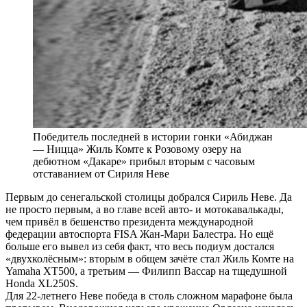
Победитель последней в истории гонки «Абиджан
— Ницца» Жиль Комте к Розовому озеру на
дебютном «Дакаре» прибыл вторым с часовым
отставанием от Сириля Неве
Первым до сенегальской столицы добрался Сириль Неве. Да
не просто первым, а во главе всей авто- и мотокавалькады,
чем привёл в бешенство президента международной
федерации автоспорта FISA Жан-Мари Балестра. Но ещё
больше его вывел из себя факт, что весь подиум достался
«двухколёсным»: вторым в общем зачёте стал Жиль Комте на
Yamaha XT500, а третьим — Филипп Вассар на тщедушной
Honda XL250S.
Для 22-летнего Неве победа в столь сложном марафоне была