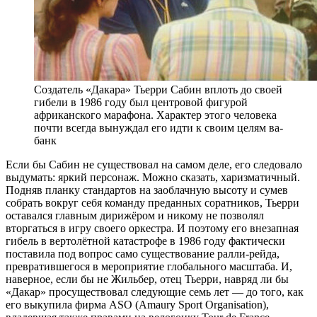
Создатель «Дакара» Тьерри Сабин вплоть до своей
гибели в 1986 году был центровой фигурой
африканского марафона. Характер этого человека
почти всегда вынуждал его идти к своим целям ва-
банк
Если бы Сабин не существовал на самом деле, его следовало
выдумать: яркий персонаж. Можно сказать, харизматичный.
Подняв планку стандартов на заоблачную высоту и сумев
собрать вокруг себя команду преданных соратников, Тьерри
оставался главным дирижёром и никому не позволял
вторгаться в игру своего оркестра. И поэтому его внезапная
гибель в вертолётной катастрофе в 1986 году фактически
поставила под вопрос само существование ралли-рейда,
превратившегося в мероприятие глобального масштаба. И,
наверное, если бы не Жильбер, отец Тьерри, навряд ли бы
«Дакар» просуществовал следующие семь лет — до того, как
его выкупила фирма ASO (Amaury Sport Organisation),