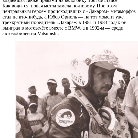
владевшая также правами на велогонку Tour de France.
Как водится, новая метла замела по-новому. При этом
центральным героем происходивших с «Дакаром» метаморфоз
стал не кто-нибудь, а Юбер Ориоль — на тот момент уже
трёхкратный победитель «Дакара»: в 1981 и 1983 годах он
выиграл в мотозачёте вместе с BMW, а в 1992-м — среди
автомобилей на Mitsubishi.