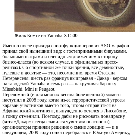
Жиль Комте на Yamaha XT500
Именно после прихода спортфункционеров из ASO марафон
принял свой нынешний вид: с гостеприимными бивуаками,
большими шатрами и очевидным движением в сторону
бизнес-класса (во всяком случае, в официальных пресс-
релизах). Со спортивной же точки зрения, все девяностые,
нулевые и десятые — это, несомненно, время Стефана
Петеранселя: шесть раз француз выигрывал «Дакар» верхом
на заводской Yamaha и семь раз — накручивая баранку
Mitsubishi, Mini и Peugeot.
Переломный (и для многих весьма болезненный) момент
наступил в 2008 году, когда из-за террористической угрозы
караван участников вместо того, чтобы отправиться на
Африканский континент, вынужденно остался в Лиссабоне,
а гонку отменили. Поэтому, дабы не рисковать понапрасну
(хотя «Дакар» всегда славился чувством опасности),
организаторы приняли решение о смене локации — и в
следующем, 2009 году гонка перебралась в Южную Америку,