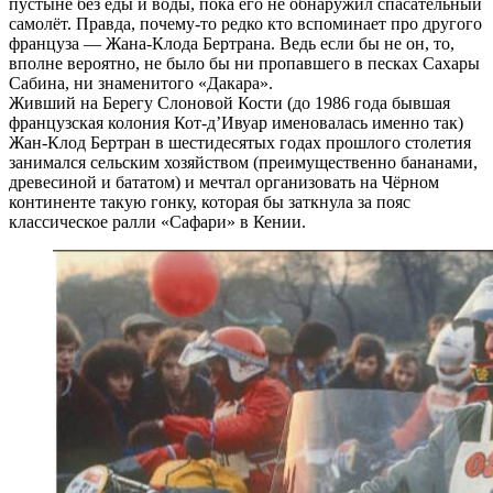
пустыне без еды и воды, пока его не обнаружил спасательный
самолёт. Правда, почему-то редко кто вспоминает про другого
француза — Жана-Клода Бертрана. Ведь если бы не он, то,
вполне вероятно, не было бы ни пропавшего в песках Сахары
Сабина, ни знаменитого «Дакара».
Живший на Берегу Слоновой Кости (до 1986 года бывшая
французская колония Кот-д’Ивуар именовалась именно так)
Жан-Клод Бертран в шестидесятых годах прошлого столетия
занимался сельским хозяйством (преимущественно бананами,
древесиной и бататом) и мечтал организовать на Чёрном
континенте такую гонку, которая бы заткнула за пояс
классическое ралли «Сафари» в Кении.