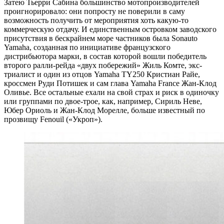
Затею Тьерри Сабина большинство мотопроизводителей
проигнорировало: они попросту не поверили в саму
возможность получить от мероприятия хоть какую-то
коммерческую отдачу. И единственным островком заводского
присутствия в бескрайнем море частников была Sonauto
Yamaha, созданная по инициативе французского
дистрибьютора марки, в состав которой вошли победитель
второго ралли-рейда «двух побережий» Жиль Комте, экс-
триалист и один из отцов Yamaha TY250 Кристиан Райе,
кроссмен Руди Потишек и сам глава Yamaha France Жан-Клод
Оливье. Все остальные ехали на свой страх и риск в одиночку
или группами по двое-трое, как, например, Сириль Неве,
Юбер Ориоль и Жан-Клод Морелле, больше известный по
прозвищу Fenouil («Укроп»).