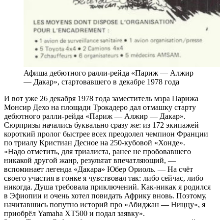
Афиша дебютного ралли-рейда «Париж — Алжир
— Дакар», стартовавшего в декабре 1978 года
И вот уже 26 декабря 1978 года заместитель мэра Парижа
Монсир Дехо на площади Трокадеро дал отмашку старту
дебютного ралли-рейда «Париж — Алжир — Дакар».
Сюрпризы начались буквально сразу же: из 172 экипажей
короткий пролог быстрее всех преодолел чемпион Франции
по триалу Кристиан Десное на 250-кубовой «Хонде».
«Надо отметить, для триалиста, ранее не пробовавшего
никакой другой жанр, результат впечатляющий, —
вспоминает легенда «Дакара» Юбер Ориоль. — На счёт
своего участия в гонке я чувствовал так: либо сейчас, либо
никогда. Душа требовала приключений. Как-никак я родился
в Эфиопии и очень хотел повидать Африку вновь. Поэтому,
начитавшись попутно историй про «Абиджан — Ниццу», я
приобрёл Yamaha XT500 и подал заявку».