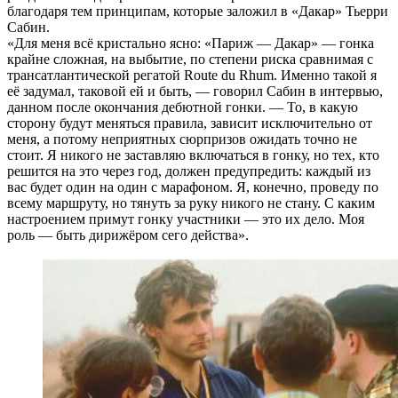
благодаря тем принципам, которые заложил в «Дакар» Тьерри
Сабин.
«Для меня всё кристально ясно: «Париж — Дакар» — гонка
крайне сложная, на выбытие, по степени риска сравнимая с
трансатлантической регатой Route du Rhum. Именно такой я
её задумал, таковой ей и быть, — говорил Сабин в интервью,
данном после окончания дебютной гонки. — То, в какую
сторону будут меняться правила, зависит исключительно от
меня, а потому неприятных сюрпризов ожидать точно не
стоит. Я никого не заставляю включаться в гонку, но тех, кто
решится на это через год, должен предупредить: каждый из
вас будет один на один с марафоном. Я, конечно, проведу по
всему маршруту, но тянуть за руку никого не стану. С каким
настроением примут гонку участники — это их дело. Моя
роль — быть дирижёром сего действа».