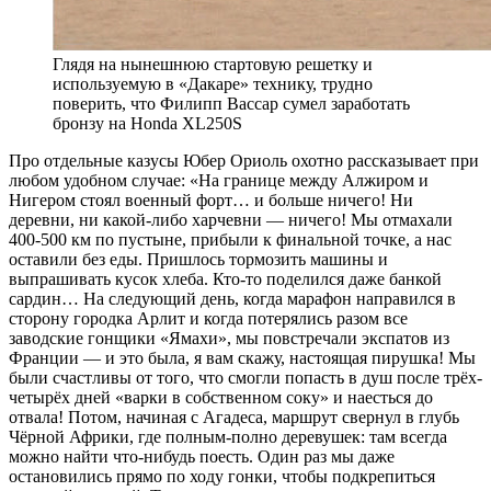
Глядя на нынешнюю стартовую решетку и
используемую в «Дакаре» технику, трудно
поверить, что Филипп Вассар сумел заработать
бронзу на Honda XL250S
Про отдельные казусы Юбер Ориоль охотно рассказывает при
любом удобном случае: «На границе между Алжиром и
Нигером стоял военный форт… и больше ничего! Ни
деревни, ни какой-либо харчевни — ничего! Мы отмахали
400-500 км по пустыне, прибыли к финальной точке, а нас
оставили без еды. Пришлось тормозить машины и
выпрашивать кусок хлеба. Кто-то поделился даже банкой
сардин… На следующий день, когда марафон направился в
сторону городка Арлит и когда потерялись разом все
заводские гонщики «Ямахи», мы повстречали экспатов из
Франции — и это была, я вам скажу, настоящая пирушка! Мы
были счастливы от того, что смогли попасть в душ после трёх-
четырёх дней «варки в собственном соку» и наесться до
отвала! Потом, начиная с Агадеса, маршрут свернул в глубь
Чёрной Африки, где полным-полно деревушек: там всегда
можно найти что-нибудь поесть. Один раз мы даже
остановились прямо по ходу гонки, чтобы подкрепиться