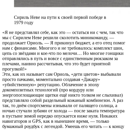
Сириль Неве на пути к своей первой победе в
1979 году
«Я не представлял себе, как это — остаться ни с чем, так что
мы с Сирилем Неве решили сколотить миникоманду, —
продолжает Ориоль. — Я прикинул бюджет, а его отец помог
нам с финансами. Многого и не требовалось: комплект шин,
цепь со звёздами и кое-что по мелочи… Но многие гонщики
отправлялись в путь и вовсе с единственным рюкзаком за
плечами, наивно рассчитывая, что это будет приятной
прогулкой!»
Эти, как их называет сам Ориоль, «дети цветов» выбывали
просто пачками, моментально создавая «Дакару»
«убийственную» репутацию. Облачение в эпоху
докомпозитных технологий (про кордуру или
энергопоглощающие щитки ещё никто толком не слыхивал)
представляло собой раздельный кожаный комбинезон. А раз
так, то днём спортсмены изнывали от палящего солнца, а
ночью стучали зубами от холода — после заката температура
в пустыне зимой нередко опускается ниже нуля. Никаких
навигаторов и GPS, как в нынешнее время, — только
бумажный роудбук с легендой. Умеешь его читать — к концу