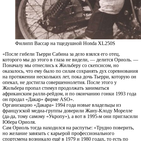
Филипп Вассар на тщедушной Honda XL250S
«После гибели Тьерри Сабина за дело взялся его отец,
которого мы до этого в глаза не видели, — делится Ориоль. —
Поначалу мы отнеслись к Жильберу со скепсисом, но
оказалось, что ему было по силам сохранять дух соревнования
на протяжении нескольких лет, пока дочь Тьерри, которую он
опекал, не достигла совершеннолетия. После этого у
Жильбера пропал стимул продолжать заниматься
африканским ралли-рейдом, и по окончанию гонки 1993 года
он продал «Дакар» фирме ASO».
Организацию «Дакара» 1994 года новые владельцы из
французской медиа-группы доверили Жану-Клоду Морелле
(да-да, тому самому «Укропу»), а вот в 1995-м они пригласили
Юбера Ориоля.
Сам Ориоль тогда находился на распутье: «Трудно поверить,
но желание завязать с карьерой профессионального
спортсмена возникало ещё в 1979 и 1980 годах, то есть по