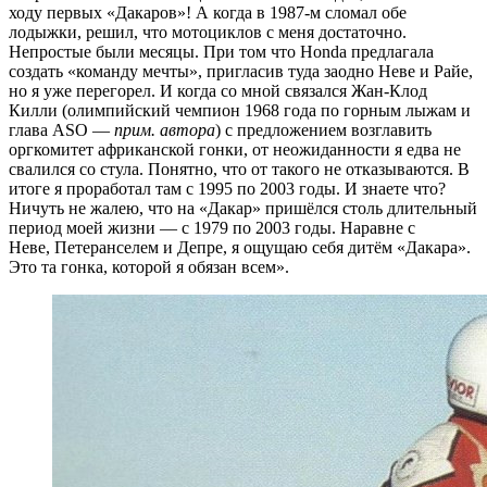
ходу первых «Дакаров»! А когда в 1987-м сломал обе
лодыжки, решил, что мотоциклов с меня достаточно.
Непростые были месяцы. При том что Honda предлагала
создать «команду мечты», пригласив туда заодно Неве и Райе,
но я уже перегорел. И когда со мной связался Жан-Клод
Килли (олимпийский чемпион 1968 года по горным лыжам и
глава ASO —
прим. автора
) с предложением возглавить
оргкомитет африканской гонки, от неожиданности я едва не
свалился со стула. Понятно, что от такого не отказываются. В
итоге я проработал там с 1995 по 2003 годы. И знаете что?
Ничуть не жалею, что на «Дакар» пришёлся столь длительный
период моей жизни — с 1979 по 2003 годы. Наравне с
Неве, Петеранселем и Депре, я ощущаю себя дитём «Дакара».
Это та гонка, которой я обязан всем».