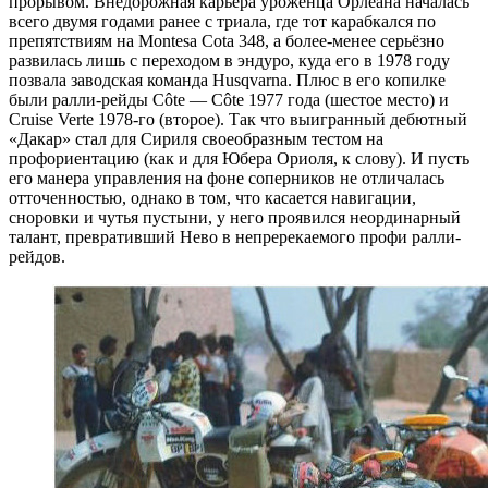
прорывом. Внедорожная карьера уроженца Орлеана началась
всего двумя годами ранее с триала, где тот карабкался по
препятствиям на Montesa Cota 348, а более-менее серьёзно
развилась лишь с переходом в эндуро, куда его в 1978 году
позвала заводская команда Husqvarna. Плюс в его копилке
были ралли-рейды Côte — Côte 1977 года (шестое место) и
Cruise Verte 1978-го (второе). Так что выигранный дебютный
«Дакар» стал для Сириля своеобразным тестом на
профориентацию (как и для Юбера Ориоля, к слову). И пусть
его манера управления на фоне соперников не отличалась
отточенностью, однако в том, что касается навигации,
сноровки и чутья пустыни, у него проявился неординарный
талант, превративший Нево в непререкаемого профи ралли-
рейдов.