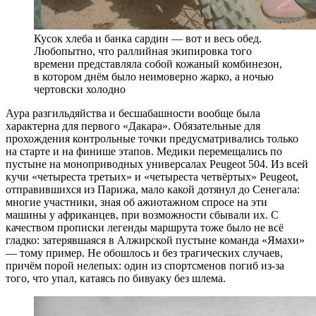
Кусок хлеба и банка сардин — вот и весь обед.
Любопытно, что раллийная экипировка того
времени представляла собой кожаный комбинезон,
в котором днём было неимоверно жарко, а ночью
чертовски холодно
Аура разгильдяйства и бесшабашности вообще была
характерна для первого «Дакара». Обязательные для
прохождения контрольные точки предусматривались только
на старте и на финише этапов. Медики перемещались по
пустыне на моноприводных универсалах Peugeot 504. Из всей
кучи «четыреста третьих» и «четыреста четвёртых» Peugeot,
отправившихся из Парижа, мало какой дотянул до Сенегала:
многие участники, зная об ажиотажном спросе на эти
машины у африканцев, при возможности сбывали их. С
качеством прописки легенды маршрута тоже было не всё
гладко: затерявшаяся в Алжирской пустыне команда «Ямахи»
— тому пример. Не обошлось и без трагических случаев,
причём порой нелепых: один из спортсменов погиб из-за
того, что упал, катаясь по бивуаку без шлема.