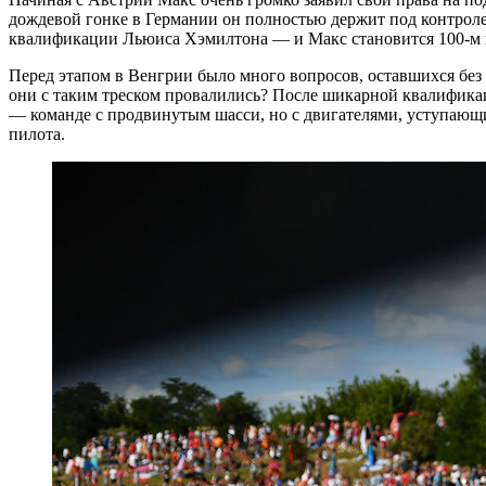
дождевой гонке в Германии он полностью держит под контролем
квалификации Льюиса Хэмилтона — и Макс становится 100-м в
Перед этапом в Венгрии было много вопросов, оставшихся без о
они с таким треском провалились? После шикарной квалификац
— команде с продвинутым шасси, но с двигателями, уступающими
пилота.