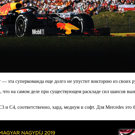
т — эта суперкоманда еще долго не упустит викторию из своих р
 что на самом деле при существующем раскладе сил шансов выигр
С3 и С4, соответственно, хард, медиум и софт. Для Mercedes это