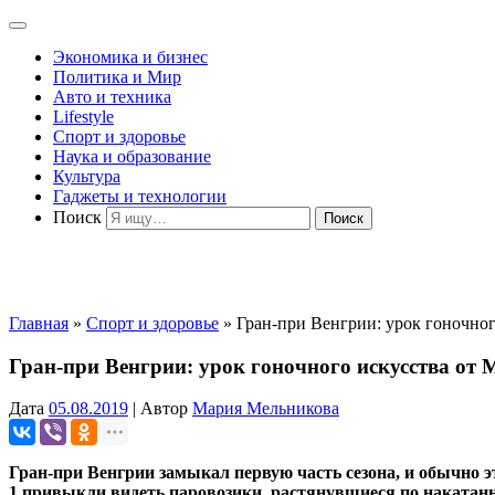
Экономика и бизнес
Политика и Мир
Авто и техника
Lifestyle
Спорт и здоровье
Наука и образование
Культура
Гаджеты и технологии
Поиск
Главная
»
Спорт и здоровье
»
Гран-при Венгрии: урок гоночног
Гран-при Венгрии: урок гоночного искусства от M
Дата
05.08.2019
|
Автор
Мария Мельникова
Гран-при Венгрии замыкал первую часть сезона, и обычно э
1 привыкли видеть паровозики, растянувшиеся по накатанн