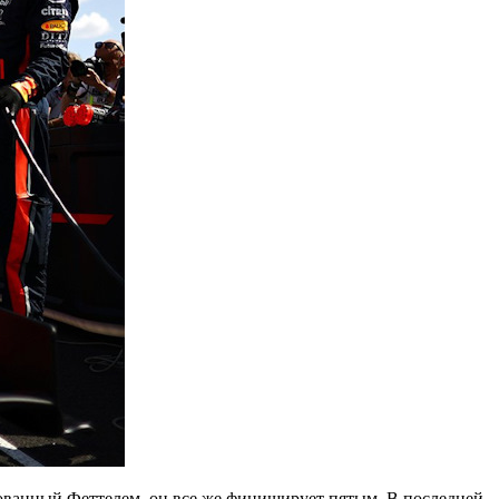
рованный Феттелем, он все же финиширует пятым. В последней