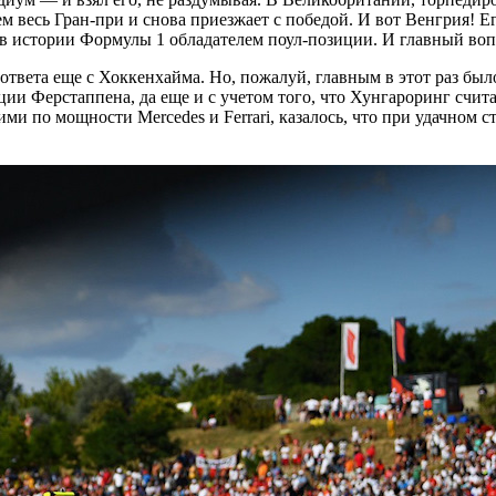
 весь Гран-при и снова приезжает с победой. И вот Венгрия! Ег
 истории Формулы 1 обладателем поул-позиции. И главный вопро
твета еще с Хоккенхайма. Но, пожалуй, главным в этот раз было
ии Ферстаппена, да еще и с учетом того, что Хунгароринг счит
 по мощности Mercedes и Ferrari, казалось, что при удачном ст