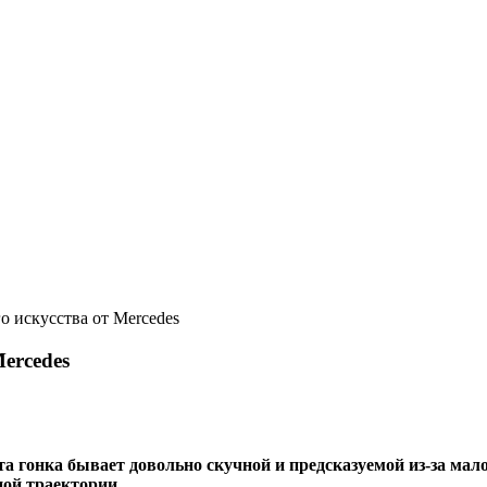
о искусства от Mercedes
ercedes
та гонка бывает довольно скучной и предсказуемой из-за ма
ой траектории.