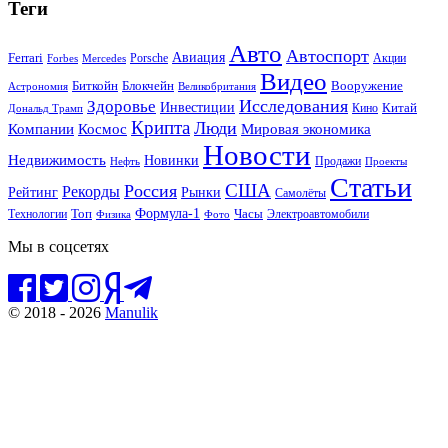
Теги
Авто
Автоспорт
Ferrari
Авиация
Forbes
Porsche
Акции
Mercedes
Видео
Блокчейн
Биткойн
Вооружение
Астрономия
Великобритания
Исследования
Здоровье
Инвестиции
Китай
Кино
Дональд Трамп
Крипта
Люди
Мировая экономика
Компании
Космос
Новости
Недвижимость
Новинки
Продажи
Нефть
Проекты
Статьи
США
Россия
Рекорды
Рынки
Рейтинг
Самолёты
Формула-1
Топ
Технологии
Часы
Электроавтомобили
Физика
Фото
Мы в соцсетях
© 2018 - 2026
Manulik