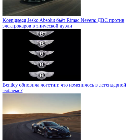
Koenigsegg Jesko Absolut бьёт Rimac Nevera: ДВС против
электрокаров в эпической дуэли
Bentley обновила логотип: что изменилось в легендарной
эмблеме?