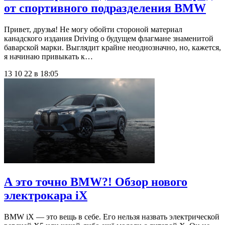
от спортивного подразделения BMW
Привет, друзья! Не могу обойти стороной материал
канадского издания Driving о будущем флагмане знаменитой
баварской марки. Выглядит крайне неоднозначно, но, кажется,
я начинаю привыкать к…
13 10 22 в 18:05
А это точно BMW?! Обзор нового
электрокара iX
BMW iX — это вещь в себе. Его нельзя назвать электрической