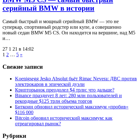
серийный BMW в истории
Самый быстрый и мощный серийный BMW — это не
суперкар, спортивный родстер или купе, а совершенно
новый седан BMW M5 CS. Он находится на вершине, над M5
и…
27 1 21 в 14:02
1
2
…
5
»
Свежие записи
Koenigsegg Jesko Absolut бьёт Rimac Nevera: ДВС против
электрокаров в эпической дуэли
Крипторынок преодолел $4 трлн: что дальше?
Binance празднует 8 лет: 280 млн пользователей и
рекордные $125 трлн объема торгов
Биткоин обновил исторический максимум «пробив»
$116 000
Bitcoin обновил исторический максимум: как
отреагировал рынок?
Рубрики