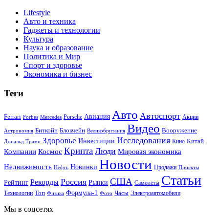
Lifestyle
Авто и техника
Гаджеты и технологии
Культура
Наука и образование
Политика и Мир
Спорт и здоровье
Экономика и бизнес
Теги
Авто
Автоспорт
Ferrari
Авиация
Forbes
Porsche
Акции
Mercedes
Видео
Блокчейн
Биткойн
Вооружение
Астрономия
Великобритания
Исследования
Здоровье
Инвестиции
Китай
Кино
Дональд Трамп
Крипта
Люди
Мировая экономика
Компании
Космос
Новости
Недвижимость
Новинки
Продажи
Нефть
Проекты
Статьи
США
Россия
Рекорды
Рынки
Рейтинг
Самолёты
Формула-1
Топ
Технологии
Часы
Электроавтомобили
Физика
Фото
Мы в соцсетях