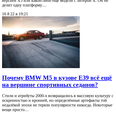
версией X5 или какой-либо ещё модели с литерой X. Он не
делит одну платформу…
16 8 22 в 19:21
Почему BMW M5 в кузове E39 всё ещё
на вершине спортивных седанов?
Стили и атрибуты 2000-х возвращались в массовую культуру с
искренностью и иронией, но определённые артефакты той
недалёкой эпохи не теряли популярности никогда. Некоторые
вещи просто…